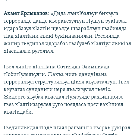
Ахмет Ярлыкапов
: «Дида лъикIбалъун бихьула
терроралде данде къеркьезулъун гIуцIун рукIарал
идарабазул хIалтIи щвалде щвараблъун гьабиялда
тIад хIалтIани лъикI букIинаанилан. Россиялда
жанир гьединал идарабаз гьабулеб хIалтIул лъикIал
хIасилалги ругелъул.
Гьел ликIго хIалтIана Сочиялда Олимпиада
тIобитIулелъулги. Жакъа нилъ дандчIвана
терроралъул структурялъул цIиял къуваталгун. Гьел
къуватаз сунданиги цере лъалхъулел гьечIо.
Жидерго хъубал къасдал гIумруяде рахъинаризе
гьез хIалтIизарулел руго цоялдаса цоял вахIшиял
къагIидаби.
Гьединлъидал тIаде цIиял рагьичIго гъоркь рукIрал