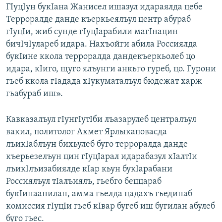
ГIуцIун букIана Жанисел ишазул идараялда цебе
Терроралде данде къеркьеялъул центр абураб
гIуцIи, жиб сунде гIуцIарабили магIнацин
бичIчIулареб идара. Нахъойги абила Россиялда
букIине ккола терроралда дандекъеркьолеб цо
идара, кIиго, щуго ялъунги анкьго гуреб, цо. Гурони
гьеб ккола гIадада хIукуматалъул бюдежат харж
гьабураб иш».
Кавказалъул гIунгIутIби лъазарулеб централъул
вакил, политолог Ахмет Ярлыкаповасда
лъикIаблъун бихьулеб буго терроралда данде
къерьезелъун цин гIуцIарал идарабазул хIалтIи
лъикIлъизабиялде кIар кьун букIарабани
Россиялъул тIалъиялъ, гьебго беццараб
букIинаанилан, амма гьелда цадахъ гьединаб
комиссия гIуцIи гьеб кIвар бугеб иш бугилан абулеб
буго гьес.