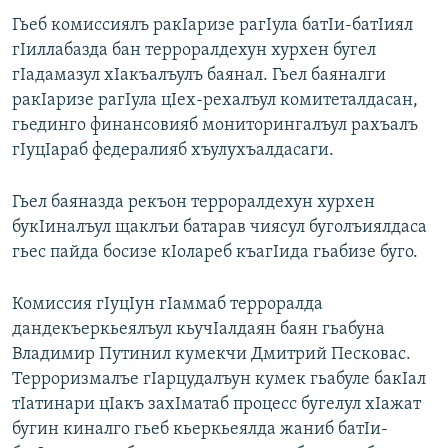
Гьеб комиссиялъ ракIаризе рагIула батIи-батIиял
гIиллабазда бан терроралдехун хурхен бугел
гIадамазул хIакъалъулъ баянал. Гьел баяналги
ракIаризе рагIула цIех-рехалъул комитеталдасан,
гьединго финансовияб мониторингалъул рахъалъ
гIуцIараб федералияб хъулухъалдасаги.
Гьел баяназда рекъон терроралдехун хурхен
букIиналъул щаклъи батарав чиясул буголъиялдаса
гьес пайда босизе кIолареб къагIида гьабизе буго.
Комиссия гIуцIун гIаммаб терроралда
дандекъеркьеялъул кьучIалдаян баян гьабуна
Владимир Путинил кумекчи Дмитрий Песковас.
Терроризмалъе гIарцудалъун кумек гьабуле бакIал
тIатинари цIакъ захIматаб процесс бугелул хIажат
бугин киналго гьеб кьеркьеялда жаниб батIи-