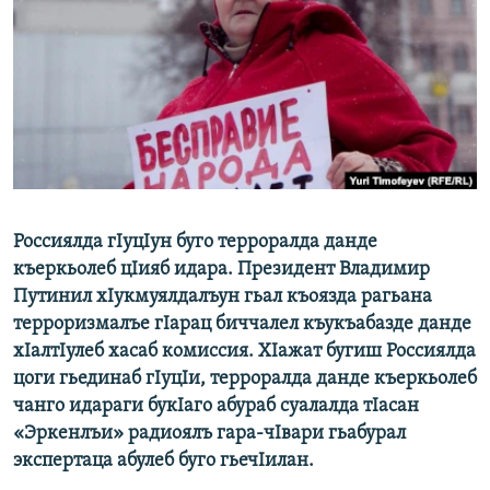
РАСПИСАНИЕ ВЕЩАНИЯ
ПОДПИШИТЕСЬ НА РАССЫЛКУ
СОЦИАЛЬНЫЕ СЕТИ
Россиялда гIуцIун буго терроралда данде
Все сайты РСЕ/РС
къеркьолеб цIияб идара. Президент Владимир
Путинил хIукмуялдалъун гьал къоязда рагьана
терроризмалъе гIарац биччалел къукъабазде данде
хIалтIулеб хасаб комиссия. ХIажат бугиш Россиялда
цоги гьединаб гIуцIи, терроралда данде къеркьолеб
чанго идараги букIаго абураб суалалда тIасан
«Эркенлъи» радиоялъ гара-чIвари гьабурал
экспертаца абулеб буго гьечIилан.