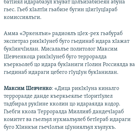
батIиял идарабазул къуват цолъизабизеян абуна
гьес. Гьеб хIалтIи гьабизе бугин цIигIуцIараб
комиссиялъги.
Амма «Эркенлъи» радиоялъ цIех-рех гьабураб
экспетраз рикIкIунеб буго гьединаб идара хIажат
букIинчIилан. Мисалалъе политолог Максим
Шевченкоца рикIкIунеб буго терроралда
къеркьолеб цо идара букIаниги гIолин Россиялда ва
гьединаб идараги цебего гIуцIун букIанилан.
Максим Шевченко
: «Дица рикIкIуна киналго
терроралде данде къеркьеялъе тIоритIулел
тадбирал рукIине кколин цо идараялда кодор.
Гьебги ккола Терроралда Миллияб дандечIараб
комитет ва гьелъул нухмалъулеб бетIераб идараги
буго ХIинкъи гьечIолъи цIуниялъул хъулухъ.