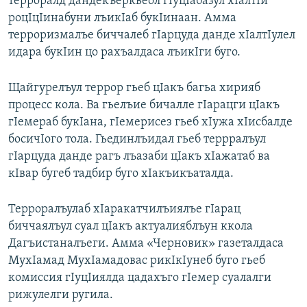
терроралд дандекъеркьеол гIуцIабазул хIалтIи
роцIцIинабуни лъикIаб букIинаан. Амма
терроризмалъе биччалеб гIарцуда данде хIалтIулел
идара букIин цо рахъалдаса лъикIги буго.
Щайгурелъул террор гьеб цIакъ багьа хирияб
процесс кола. Ва гьелъие бичалле гIарацги цIакъ
гIемераб букIана, гIемерисез гьеб хIужа хIисбалде
босичIого тола. Гьединлъидал гьеб террралъул
гIарцуда данде рагъ лъазаби цIакъ хIажатаб ва
кIвар бугеб тадбир буго хIакъикъаталда.
Терроралъулаб хIаракатчилъиялъе гIарац
биччаялъул суал цIакъ актуалияблъун ккола
Дагъистаналъеги. Амма «Черновик» газеталдаса
МухIамад МухIамадовас рикIкIунеб буго гьеб
комиссия гIуцIиялда цадахъго гIемер суалалги
рижулелги ругила.