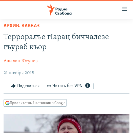
Ссылки
для
упрощенного
АРХИВ. КАВКАЗ
ПРОГРАММЫ
доступа
Терроралъе гIарац биччалезе
ПОДКАСТЫ
Вернуться
гъураб къор
к
АВТОРСКИЕ ПРОЕКТЫ
основному
Ашахан Юсупов
ЦИТАТЫ СВОБОДЫ
содержанию
Вернутся
21 ноября 2015
МНЕНИЯ
к
КУЛЬТУРА
Поделиться
Читать без VPN
главной
навигации
IDEL.РЕАЛИИ
Вернутся
Приоритетный источник в Google
КАВКАЗ.РЕАЛИИ
к
СЕВЕР.РЕАЛИИ
поиску
СИБИРЬ.РЕАЛИИ