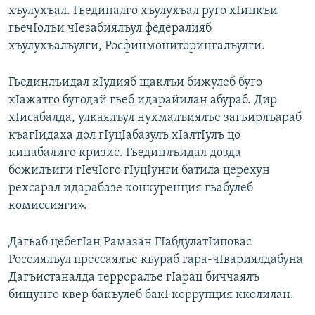
хъулухъал. Гьединалго хъулухъал руго хIинкъи
гьечIолъи чIезабиялъул федералияб
хъулухъалъулги, Росфинмониторингалъулги.
Гьединлъидал кIудияб щаклъи бижулеб буго
хIажатго бугодай гьеб идарайилан абураб. Дир
хIисабалда, улкаялъул нухмалъиялъе загьирлъараб
къагIидаха дол гIуцIабазулъ хIалтIулъ цо
кинабалиго кризис. Гьединлъидал дозда
божилъиги гIечIого гIуцIунги батила церехун
рехсарал идарабазе конкуренция гьабулеб
комиссияги».
Дагьаб цебегIан Рамазан ГIабдулатIиповас
Россиялъул прессаялъе кьураб гара-чIвариялдабуна
Дагъистаналда терроралъе гIарац биччаялъ
бищунго квер бакъулеб бакI коррупция кколилан.