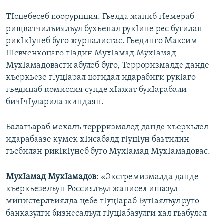
ТIоцебесеб коорурпция. Гьелда жаниб гIемераб
рищватчилъиялъул бухьенал рукIине рес бугилан
рикIкIунеб буго журналистас. Гьединго Максим
Шевченкоцаго гIадин МухIамад МухIамад
МухIамадовасги абулеб буго, Терроризмалде данде
къеркьезе гIуцIарал цогидал идарабиги рукIаго
гьединаб комиссия сунде хIажат букIарабали
бичIчIуларила жиндаян.
Балагьараб мехалъ террризмалед данде къеркьлел
идарабаазе кумек хIисабалд гIуцIун баьтилин
гьебилан рикIкIунеб буго МухIамад МухIамадовас.
МухIамад МухIамадов
: «Экстремизмалда данде
къеркьезелъун Россиялъул жанисел ишазул
министерлъиялда цебе гIуцIараб БутIаялъул руго
банказулги бизнесалъул гIуцIабазулги хал гьабулел