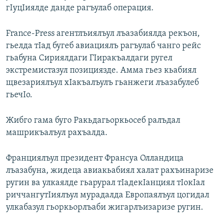
гIуцIиялде данде рагъулаб операция.
РАСПИСАНИЕ ВЕЩАНИЯ
ПОДПИШИТЕСЬ НА РАССЫЛКУ
France-Press агентлъиялъул лъазабиялда рекъон,
гьелда тIад бугеб авиациялъ рагъулаб чанго рейс
СОЦИАЛЬНЫЕ СЕТИ
гьабуна Сириялдаги ГIиракъалдаги ругел
экстремистазул позициязде. Амма гьез кьабиял
щвезариялъул хIакъалъулъ гьанжеги лъазабулеб
гьечIо.
Все сайты РСЕ/РС
Жибго гама буго Ракьдагьоркьосеб ралъдал
машрикъалъул рахъалда.
Франциялъул президент Франсуа Олландица
лъазабуна, жидеца авиакьабиял халат рахъинаризе
ругин ва улкаялде гьарурал тIадекIанциял тIокIал
риччангутIиялъул мурадалда Европаялъул цогидал
улкабазул гьоркьорлъаби жигарлъизаризе ругин.