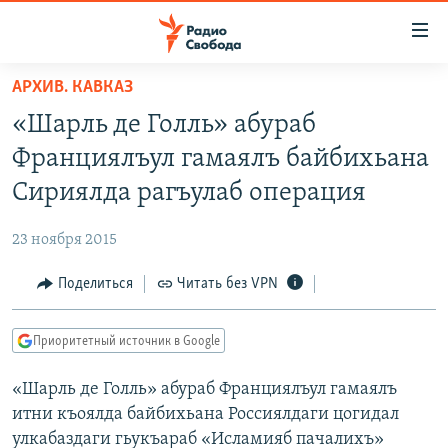
Ссылки
для
упрощенного
АРХИВ. КАВКАЗ
ПРОГРАММЫ
доступа
«Шарль де Голль» абураб
ПОДКАСТЫ
Вернуться
Франциялъул гамаялъ байбихьана
к
АВТОРСКИЕ ПРОЕКТЫ
Сириялда рагъулаб операция
основному
ЦИТАТЫ СВОБОДЫ
содержанию
23 ноября 2015
Вернутся
МНЕНИЯ
к
Поделиться
Читать без VPN
КУЛЬТУРА
главной
навигации
IDEL.РЕАЛИИ
Приоритетный источник в Google
Вернутся
КАВКАЗ.РЕАЛИИ
к
«Шарль де Голль» абураб Франциялъул гамаялъ
СЕВЕР.РЕАЛИИ
поиску
итни къоялда байбихьана Россиялдаги цогидал
СИБИРЬ.РЕАЛИИ
улкабаздаги гьукъараб «Исламияб пачалихъ»