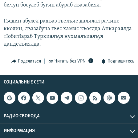
бичун босулеб бугин абураб лъазабиял.
РАСПИСАНИЕ ВЕЩАНИЯ
ПОДПИШИТЕСЬ НА РАССЫЛКУ
Гьедин абулел рахъаз гьелъие далилал рачине
кколин, лъазабуна гьес хамис къоялда Анкараялда
СОЦИАЛЬНЫЕ СЕТИ
тIобитIараб Туркиялъул нухмалъиялъул
данделъиялда.
Поделиться
Читать без VPN
Подпишитесь
Все сайты РСЕ/РС
СОЦИАЛЬНЫЕ СЕТИ
РАДИО СВОБОДА
ИНФОРМАЦИЯ