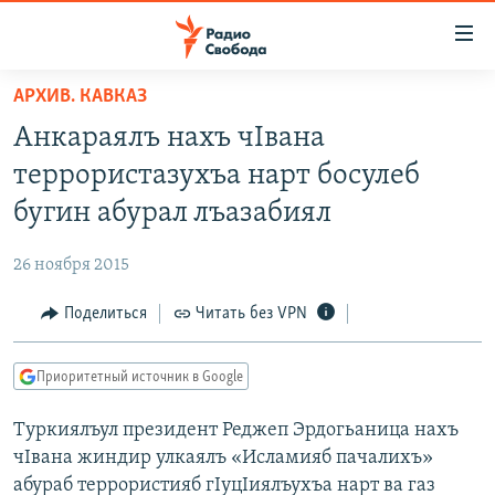
Ссылки
для
упрощенного
АРХИВ. КАВКАЗ
ПРОГРАММЫ
доступа
Анкараялъ нахъ чIвана
ПОДКАСТЫ
Вернуться
террористазухъа нарт босулеб
к
АВТОРСКИЕ ПРОЕКТЫ
бугин абурал лъазабиял
основному
ЦИТАТЫ СВОБОДЫ
содержанию
26 ноября 2015
Вернутся
МНЕНИЯ
к
Поделиться
Читать без VPN
КУЛЬТУРА
главной
навигации
IDEL.РЕАЛИИ
Приоритетный источник в Google
Вернутся
КАВКАЗ.РЕАЛИИ
к
Туркиялъул президент Реджеп Эрдогьаница нахъ
СЕВЕР.РЕАЛИИ
поиску
чIвана жиндир улкаялъ «Исламияб пачалихъ»
СИБИРЬ.РЕАЛИИ
абураб террористияб гIуцIиялъухъа нарт ва газ