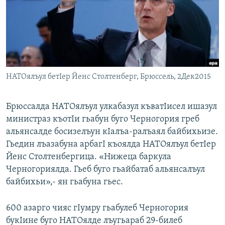
РАСПИСАНИЕ ВЕЩАНИЯ
ПОДПИШИТЕСЬ НА РАССЫЛКУ
СОЦИАЛЬНЫЕ СЕТИ
НАТОялъул бетIер Йенс Столтенберг, Брюссель, 2Дек2015
Брюссалда НАТОялъул улкабазул къватIисел ишазул
министраз къотIи гьабун буго Черногория греб
Все сайты РСЕ/РС
альянсалде босизелъун кIалъа-ралъаял байбихьизе.
Гьедин лъазабуна арбагI къоялда НАТОялъул бетIер
Йенс Столтенбергица. «Нижеца баркула
Черногориялда. Гьеб буго гьайбатаб альянсалъул
байбихьи»,- ян гьабуна гьес.
600 азарго чияс гIумру гьабулеб Черногория
букIине буго НАТОялде лъугьараб 29-билеб