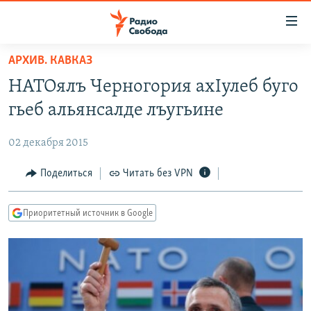
Ссылки
для
упрощенного
АРХИВ. КАВКАЗ
ПРОГРАММЫ
доступа
НАТОялъ Черногория ахIулеб буго
ПОДКАСТЫ
Вернуться
гьеб альянсалде лъугьине
к
АВТОРСКИЕ ПРОЕКТЫ
основному
02 декабря 2015
ЦИТАТЫ СВОБОДЫ
содержанию
Вернутся
МНЕНИЯ
Поделиться
Читать без VPN
к
КУЛЬТУРА
главной
Приоритетный источник в Google
навигации
IDEL.РЕАЛИИ
Вернутся
КАВКАЗ.РЕАЛИИ
к
СЕВЕР.РЕАЛИИ
поиску
СИБИРЬ.РЕАЛИИ