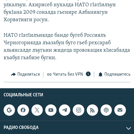
улкалъун. Ахирисеб нухалда НАТО гIатIилъун
букIана 2009 соналда гьенире Албаниягун
Хорватияги росун.
НАТО гIатIилъиялде банде бугеб Россиялъ
Черногориялда лъазабун буго гьеб рехсараб
альянсалде лъугьин жидеца провокация хIисабалда
къабул гьабизе бугин.
Поделиться
Читать без VPN
Подпишитесь
СОЦИАЛЬНЫЕ СЕТИ
РАДИО СВОБОДА