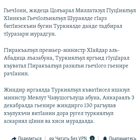
РАСПИСАНИЕ ВЕЩАНИЯ
ГьечIони, жидеца Цолъарал Миллатазул ГIуцIиялъул
ПОДПИШИТЕСЬ НА РАССЫЛКУ
ХIинкъи ГьечIолъиялъул Шураялде гIарз
битIизехъин бугин Туркиялде данде тадбирал
тIуразари мурадгун.
СОЦИАЛЬНЫЕ СЕТИ
ГIиракъалъул премьер-министр ХIайдар аль-
Абадица лъазабуна, Туркиялъул яргъид гIуцIарал
къуватал ГIиракъалъул разилъи гьечIого гьенире
рачIанин.
Все сайты РСЕ/РС
Жиндир иргаялда Туркиялъул къватIисел ишазул
министр Мевлут Чавушогълуца абуна, Анкараялъ 3
декабралда гьенире жиндирго 130 рагъулав
хъулухъчи витIанин дора ругел туркиялъул
аскариял цIини ва хиси мурадалда.
Поделиться
Читать без VPN
Подпишитесь