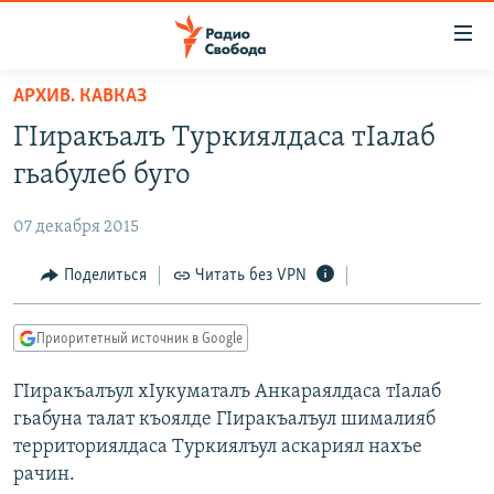
Ссылки
для
упрощенного
АРХИВ. КАВКАЗ
ПРОГРАММЫ
доступа
ГIиракъалъ Туркиялдаса тIалаб
ПОДКАСТЫ
Вернуться
гьабулеб буго
к
АВТОРСКИЕ ПРОЕКТЫ
основному
07 декабря 2015
ЦИТАТЫ СВОБОДЫ
содержанию
Вернутся
МНЕНИЯ
Поделиться
Читать без VPN
к
КУЛЬТУРА
главной
Приоритетный источник в Google
навигации
IDEL.РЕАЛИИ
Вернутся
ГIиракъалъул хIукуматалъ Анкараялдаса тIалаб
КАВКАЗ.РЕАЛИИ
к
гьабуна талат къоялде ГIиракъалъул шималияб
СЕВЕР.РЕАЛИИ
поиску
территориялдаса Туркиялъул аскариял нахъе
рачин.
СИБИРЬ.РЕАЛИИ