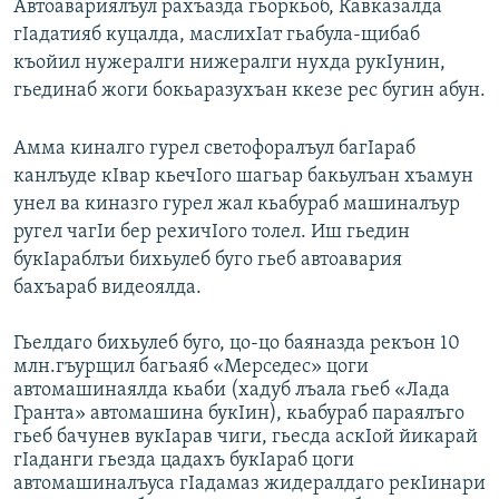
Автоавариялъул рахъазда гьоркьоб, Кавказалда
гIадатияб куцалда, маслихIат гьабула-щибаб
къойил нужералги нижералги нухда рукIунин,
гьединаб жоги бокьаразухъан ккезе рес бугин абун.
Амма киналго гурел светофоралъул багIараб
канлъуде кIвар кьечIого шагьар бакьулъан хъамун
унел ва киназго гурел жал кьабураб машиналъур
ругел чагIи бер рехичIого толел. Иш гьедин
букIараблъи бихьулеб буго гьеб автоавария
бахъараб видеоялда.
Гьелдаго бихьулеб буго, цо-цо баяназда рекъон 10
млн.гъурщил багьаяб «Мерседес» цоги
автомашинаялда кьаби (хадуб лъала гьеб «Лада
Гранта» автомашина букIин), кьабураб параялъго
гьеб бачунев вукIарав чиги, гьесда аскIой йикарай
гIаданги гьезда цадахъ букIараб цоги
автомашиналъуса гIадамаз жидералдаго рекIинари