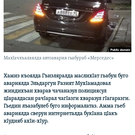
РАСПИСАНИЕ ВЕЩАНИЯ
ПОДПИШИТЕСЬ НА РАССЫЛКУ
СОЦИАЛЬНЫЕ СЕТИ
МахIачхъалаялда автоавария гьабураб «Мерседес»
Все сайты РСЕ/РС
Хамиз къоялда Гъизляралда маслихIат гьабун буго
авариялда Эльдаргун Разият МухIамадовал
жиндихъан хварав чачаназул полициясул
цIаралдасан рачIарал чагIазги хваразул гIагаразги.
Гьедин лъазабулеб буго информалатаз. Амма гьеб
авариялда сверун интернеталда букIана цIакъ
кIудияб ахIи-хIур.