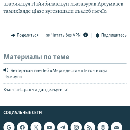
авариялъул гIайибилавлъун лъазавурав Арсумкаев
тамихIалде цIазе вугевищали лъалеб гьечIо.
Поделиться
Читать без VPN
Подпишитесь
Материалы по теме
БетIергьан гьечIеб «Мерседесги» кIиго чиясул
гIумруги
Къо тIагIарав чи данделъугеги!
СОЦИАЛЬНЫЕ СЕТИ