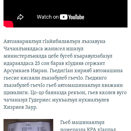
Автоавариялъул гIайибилавлъун лъазавуна
Чачанлъиялдаса жанисел ишазул
министерлъиялда цебе бугеб хъаравулзабазул
идараялдаса 25 сон барав кIудияв сержант
Арсумкаев Имран. ГьедигIан хирияб автомашина
гьесие кисаяли лъазабулеб гьечIо. Гьединго
лъазабулеб гьечIо гьеб автомашинаялъул хважаин
щивалиги. Цо-цо баяназда рекъон, гьев кколев вуго
чачаназул Гудермес мухъалъул нухмалъулев
Хизриев Заур.
Гьеб машинаялъул
номеразда КРА хIарпал