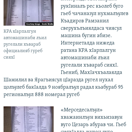
рукIиналъ рес кьолеб буго
гьеб чачаназул нухмалъулев
Къадиров Рамзанил
сверухълъиялдаса чиясул
КРА хIарпалгун
машина бугин абизе.
автомашинаби лъил
Интернеталда нижеда
ругелали хъвараб
ратана КРА хIарпалгун
официалияб гуреб
сияхI
автомашинаби лъил
ругелали хъвараб сияхI.
Гьениб, МахIачхъалаялда
Шамилил ва Ярагъиясул цIаразда ругел нухал
цолъулеб бакIалда 9 ноябралъул радал кьабураб 95
регионалъул 888 номерал ругеб
«Мерседесалъул»
хважаинлъун вихьизавун
вуго Цезарь абурав чи. Гьеб