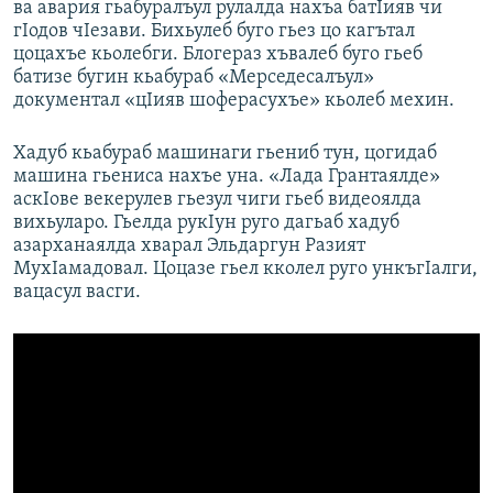
ва авария гьабуралъул рулалда нахъа батIияв чи
гIодов чIезави. Бихьулеб буго гьез цо кагътал
цоцахъе кьолебги. Блогераз хъвалеб буго гьеб
батизе бугин кьабураб «Мерседесалъул»
документал «цIияв шоферасухъе» кьолеб мехин.
Хадуб кьабураб машинаги гьениб тун, цогидаб
машина гьениса нахъе уна. «Лада Грантаялде»
аскIове векерулев гьезул чиги гьеб видеоялда
вихьуларо. Гьелда рукIун руго дагьаб хадуб
азарханаялда хварал Эльдаргун Разият
МухIамадовал. Цоцазе гьел кколел руго ункъгIалги,
вацасул васги.