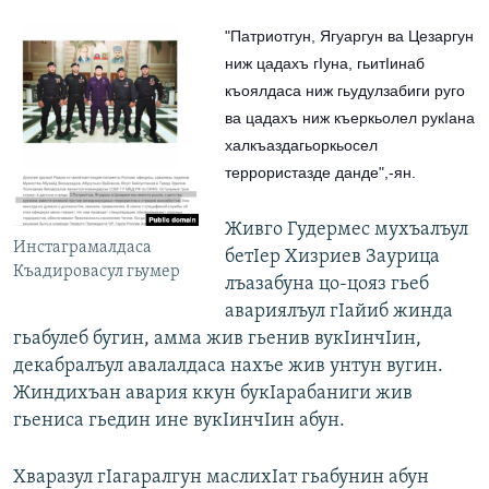
"Патриотгун, Ягуаргун ва Цезаргун 
ниж цадахъ гIуна, гьитIинаб 
къоялдаса ниж гьудулзабиги руго 
ва цадахъ ниж къеркьолел рукIана 
халкъаздагьоркьосел 
террористазде данде",-ян. 
Живго Гудермес мухъалъул
Инстаграмалдаса
бетIер Хизриев Заурица
Къадировасул гьумер
лъазабуна цо-цояз гьеб
авариялъул гIайиб жинда
гьабулеб бугин, амма жив гьенив вукIинчIин,
декабралъул авалалдаса нахъе жив унтун вугин.
Жиндихъан авария ккун букIарабаниги жив
гьениса гьедин ине вукIинчIин абун.
Хваразул гIагаралгун маслихIат гьабунин абун