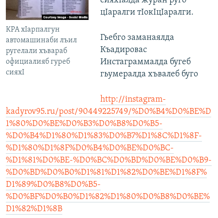
сияхIалда журан руго
цIаралги тIокIцIаралги.
КРА хIарпалгун
Гьебго заманаялда
автомашинаби лъил
Къадировас
ругелали хъвараб
Инстаграммалда бугеб
официалияб гуреб
сияхI
гьумералда хъвалеб буго
http://instagram-
kadyrov95.ru/post/90449225749/%D0%B4%D0%BE%D
1%80%D0%BE%D0%B3%D0%B8%D0%B5-
%D0%B4%D1%80%D1%83%D0%B7%D1%8C%D1%8F-
%D1%80%D1%8F%D0%B4%D0%BE%D0%BC-
%D1%81%D0%BE-%D0%BC%D0%BD%D0%BE%D0%B9-
%D0%BD%D0%B0%D1%81%D1%82%D0%BE%D1%8F%
D1%89%D0%B8%D0%B5-
%D0%BF%D0%B0%D1%82%D1%80%D0%B8%D0%BE%
D1%82%D1%8B