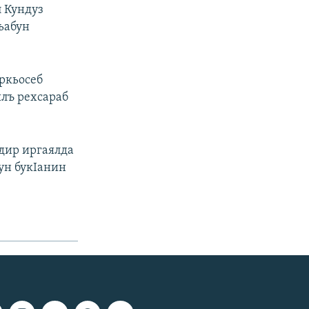
 Кундуз
ьабун
оркьосеб
ялъ рехсараб
ндир иргаялда
кун букIанин