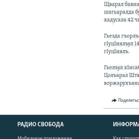
РАСПИСАНИЕ ВЕЩАНИЯ
Щварал баяна
ПОДПИШИТЕСЬ НА РАССЫЛКУ
шагьаралда б
хадусала 42 ч
Гьезда гъорлъ
гIуцIиялъул 1
гIуцIиялъ.
Гьелъул хIиса
Цолъарал Штат
воржарухъана
Поделить
РАДИО СВОБОДА
ИНФОРМ
Мобильное приложение
Как слушат