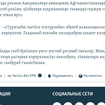
зда рекъон Америкалъул авиациялъ Афгъанистаналъул
угеб рахIму-цIобалъул азарханаялде гьавадул гьужум г
и чIван вуго.
 – «ГIурхъаби гьечIел тохтурзаби» абулеб халкъаздагь
4 хъулухъчи. Гьадинаб лъазаби загьирабуна шамат къо
балда гьеб букIанин унго-унгояб рагулаб такъсир. Жи
азул рагъулал хъулухъчагIаз лъазабуна, гIиллалъун к
с гьабураб гъалатIилан.
ся
Читать без VPN
Подпишитесь
Распечатать
АЦИЯ
СОЦИАЛЬНЫЕ СЕТИ
ь