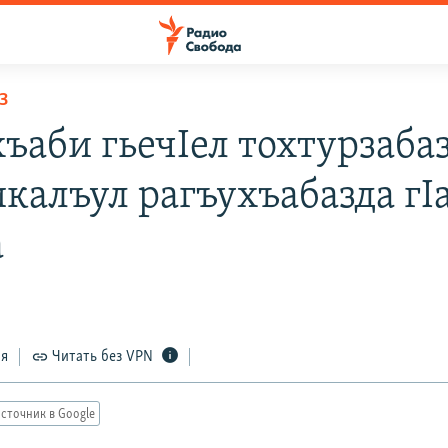
З
хъаби гьечIел тохтурзаба
калъул рагъухъабазда гI
а
ся
Читать без VPN
сточник в Google