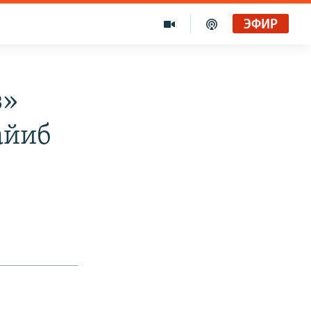
ЭФИР
з»
айиб