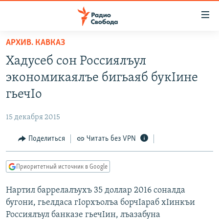
Ссылки
для
упрощенного
АРХИВ. КАВКАЗ
ПРОГРАММЫ
доступа
Хадусеб сон Россиялъул
ПОДКАСТЫ
Вернуться
экономикаялъе бигьаяб букIине
к
АВТОРСКИЕ ПРОЕКТЫ
гьечIо
основному
ЦИТАТЫ СВОБОДЫ
содержанию
15 декабря 2015
Вернутся
МНЕНИЯ
к
Поделиться
Читать без VPN
КУЛЬТУРА
главной
навигации
IDEL.РЕАЛИИ
Приоритетный источник в Google
Вернутся
КАВКАЗ.РЕАЛИИ
к
Нартил баррелалъухъ 35 доллар 2016 соналда
СЕВЕР.РЕАЛИИ
поиску
бугони, гьелдаса гIорхъолъа борчIараб хIинкъи
СИБИРЬ.РЕАЛИИ
Россиялъул банказе гьечIин, лъазабуна