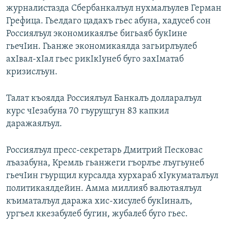
журналистазда Сбербанкалъул нухмалъулев Герман
РАСПИСАНИЕ ВЕЩАНИЯ
Грефица. Гьелдаго цадахъ гьес абуна, хадусеб сон
ПОДПИШИТЕСЬ НА РАССЫЛКУ
Россиялъул экономикаялъе бигьаяб букIине
гьечIин. Гьанже экономикаялда загьирлъулеб
СОЦИАЛЬНЫЕ СЕТИ
ахIвал-хIал гьес рикIкIунеб буго захIматаб
кризислъун.
Талат къоялда Россиялъул Банкалъ долларалъул
курс чIезабуна 70 гъурущгун 83 капкил
даражаялъул.
Все сайты РСЕ/РС
Россиялъул пресс-секретарь Дмитрий Песковас
лъазабуна, Кремль гьанжеги гъорлъе лъугьунеб
гьечIин гъурщил курсалда хурхараб хIукуматалъул
политикаялдейин. Амма миллияб валютаялъул
къиматалъул даража хис-хисулеб букIиналъ,
ургъел ккезабулеб бугин, жубалеб буго гьес.