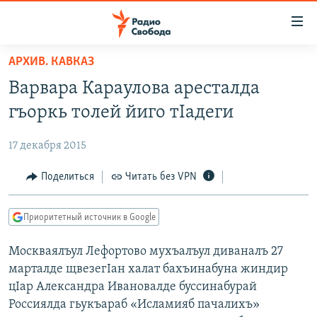
Ссылки
для
упрощенного
АРХИВ. КАВКАЗ
ПРОГРАММЫ
доступа
Варвара Караулова аресталда
ПОДКАСТЫ
Вернуться
гъоркь толей йиго тIадеги
к
АВТОРСКИЕ ПРОЕКТЫ
основному
17 декабря 2015
ЦИТАТЫ СВОБОДЫ
содержанию
Вернутся
МНЕНИЯ
Поделиться
Читать без VPN
к
КУЛЬТУРА
главной
Приоритетный источник в Google
навигации
IDEL.РЕАЛИИ
Вернутся
Москваялъул Лефортово мухъалъул диваналъ 27
КАВКАЗ.РЕАЛИИ
к
марталде щвезегIан халат бахъинабуна жиндир
СЕВЕР.РЕАЛИИ
поиску
цIар Александра Ивановалде буссинабурай
Россиялда гьукъараб «Исламияб пачалихъ»
СИБИРЬ.РЕАЛИИ