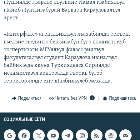
гIуцIиялде гъорлъе лъугьине гIамал гьабиялъул
РАСПИСАНИЕ ВЕЩАНИЯ
гIайиб гIунтIизабурай Варвара Карауловалъул
ПОДПИШИТЕСЬ НА РАССЫЛКУ
арест.
«Интерфакс» агентлъиялъул лъазабиялда рекъон,
СОЦИАЛЬНЫЕ СЕТИ
гьелъие гьединго бихьизабун буго психиатрияб
экспертизаги.МГУялъул философиялъул
факультеталъул студент Караулова июналъул
байбихьуда ккуна Туркиялдаса Сириялде
исламистазул контроалда гъоркь бугеб
Все сайты РСЕ/РС
территориялде ине хIалбихьулеб мехалда.
Поделиться
Читать без VPN
Подпишитесь
СОЦИАЛЬНЫЕ СЕТИ