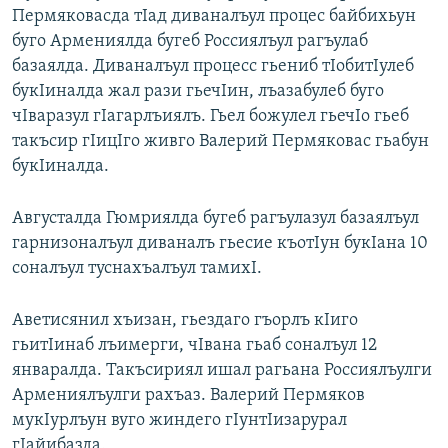
Пермяковасда тIад диваналъул процес байбихьун
РАСПИСАНИЕ ВЕЩАНИЯ
буго Армениялда бугеб Россиялъул рагъулаб
ПОДПИШИТЕСЬ НА РАССЫЛКУ
базаялда. Диваналъул процесс гьениб тIобитIулеб
букIиналда жал рази гьечIин, лъазабулеб буго
СОЦИАЛЬНЫЕ СЕТИ
чIваразул гIагарлъиялъ. Гьел божулел гьечIо гьеб
такъсир гIицIго живго Валерий Пермяковас гьабун
букIиналда.
Августалда Гюмриялда бугеб рагъулазул базаялъул
гарнизоналъул диваналъ гьесие къотIун букIана 10
Все сайты РСЕ/РС
соналъул туснахъалъул тамихI.
Аветисянил хъизан, гьездаго гъорлъ кIиго
гьитIинаб лъимерги, чIвана гьаб соналъул 12
январалда. Такъсириял ишал рагьана Россиялъулги
Армениялъулги рахъаз. Валерий Пермяков
мукIурлъун вуго жиндего гIунтIизарурал
гIайибазда.