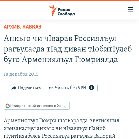
Ссылки
для
упрощенного
АРХИВ. КАВКАЗ
ПРОГРАММЫ
доступа
Анкьго чи чIварав Россиялъул
ПОДКАСТЫ
Вернуться
рагъуласда тIад диван тIобитIулеб
к
АВТОРСКИЕ ПРОЕКТЫ
буго Армениялъул Гюмриялда
основному
ЦИТАТЫ СВОБОДЫ
содержанию
18 декабря 2015
Вернутся
МНЕНИЯ
к
Поделиться
Читать без VPN
КУЛЬТУРА
главной
навигации
IDEL.РЕАЛИИ
Приоритетный источник в Google
Вернутся
КАВКАЗ.РЕАЛИИ
к
Армениялъул Гюмри шагьаралда Аветисянил
СЕВЕР.РЕАЛИИ
поиску
хъизаналъул анкьго чи чIваялъул гIайиб
СИБИРЬ.РЕАЛИИ
гIунтIизабулев Россиялъул рагъулав Валерий