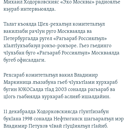
Михаил Ходорковскияс «Эхо Москвы» радиоялъе
РАСПИСАНИЕ ВЕЩАНИЯ
кьураб интервьюялда.
ПОДПИШИТЕСЬ НА РАССЫЛКУ
Талат къоялда ЦIех-рехалъул комитеталъул
вакилзаби рачIун руго Москваялда ва
СОЦИАЛЬНЫЕ СЕТИ
Петербургалда ругел «Рагьараб Россиялъул»
хIалтIухъабазул рокъо-рокъоре. Гьез гьединго
чIухьбан буго «Рагьараб Россиялъул» Москваялда
бугеб офисалдаги.
Все сайты РСЕ/РС
Рехсараб комитеталъул вакил Владимир
Маркиница лъазабуна гьеб чIухьтIами хурхараб
бугин ЮКОСалда тIад 2003 соналда рагьараб ва
цIогь гьабиялда хурхараб аслияб ишалдайин.
11 декабралда Ходорковскиясда гIунтIизабун
букIана 1998 соналда Нефтюганск шагьаралъул мэр
Владимир Петухов чIвай гIуцIиялъул гIайиб.