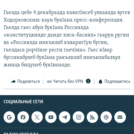
Гьелда цебе 9 декабралда къватIисеб улкаялда вугев
Ходорковскияс кьун букIана пресс-конференция.
Гьелда гьес абун букIана Россиялда
«конституциялде данде хиса-басиял» гьарун ругин
ва «Россиялда инкъилаб къваригIун бугин,
гьелдаса рорчIизе ресги гьечIин». Гьес кIвар
буссинабулеб букIана ракълилаб инкъилабалъул
жинца бицунеб букIиналде.
Поделиться
Читать без VPN
Подпишитесь
СОЦИАЛЬНЫЕ СЕТИ