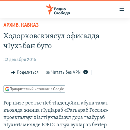
Ссылки
для
упрощенного
АРХИВ. КАВКАЗ
ПРОГРАММЫ
доступа
Ходорковскиясул офисалда
ПОДКАСТЫ
Вернуться
чIухьбан буго
к
АВТОРСКИЕ ПРОЕКТЫ
основному
22 декабря 2015
ЦИТАТЫ СВОБОДЫ
содержанию
Вернутся
МНЕНИЯ
Поделиться
Читать без VPN
к
КУЛЬТУРА
главной
Приоритетный источник в Google
навигации
IDEL.РЕАЛИИ
Вернутся
РорчIизе рес гьечIеб тIадецуйин абуна талат
КАВКАЗ.РЕАЛИИ
к
къоялда жинца гIуцIараб «Рагьараб Россия»
СЕВЕР.РЕАЛИИ
поиску
проекталъул хIалтIухъабазул дора гьабураб
чIухьтIамиялде ЮКОСалъул вукIарав бетIер
СИБИРЬ.РЕАЛИИ