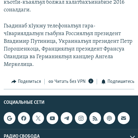
къотIи-къаялъул болжал халатбахъинабизе 2016
РАСПИСАНИЕ ВЕЩАНИЯ
соналдаги.
ПОДПИШИТЕСЬ НА РАССЫЛКУ
Гьадинаб хIукму телефоналъул гара-
чIвариялдалъун гьабуна Россиялъул президент
СОЦИАЛЬНЫЕ СЕТИ
Владимир Путиница, Украиналъул президент Петр
Порошенкоца, Франциялъул президент Франсуа
Оландица ва Германиялъул канцлер Ангела
Меркелица.
Все сайты РСЕ/РС
Поделиться
Читать без VPN
Подпишитесь
СОЦИАЛЬНЫЕ СЕТИ
РАДИО СВОБОДА