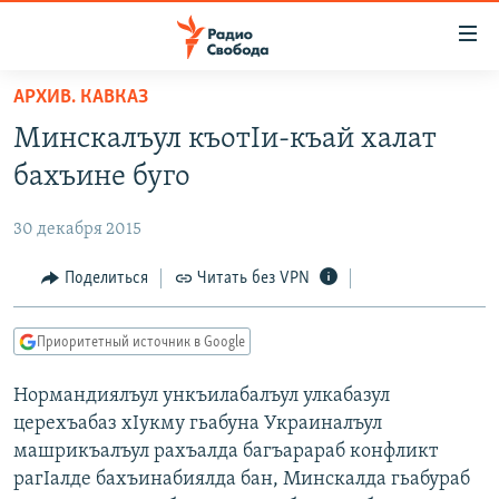
Ссылки
для
упрощенного
АРХИВ. КАВКАЗ
ПРОГРАММЫ
доступа
Минскалъул къотIи-къай халат
ПОДКАСТЫ
Вернуться
бахъине буго
к
АВТОРСКИЕ ПРОЕКТЫ
основному
30 декабря 2015
ЦИТАТЫ СВОБОДЫ
содержанию
Вернутся
МНЕНИЯ
Поделиться
Читать без VPN
к
КУЛЬТУРА
главной
Приоритетный источник в Google
навигации
IDEL.РЕАЛИИ
Вернутся
Нормандиялъул ункъилабалъул улкабазул
КАВКАЗ.РЕАЛИИ
к
церехъабаз хIукму гьабуна Украиналъул
СЕВЕР.РЕАЛИИ
поиску
машрикъалъул рахъалда багъарараб конфликт
рагIалде бахъинабиялда бан, Минскалда гьабураб
СИБИРЬ.РЕАЛИИ