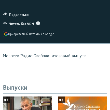
РАСПИСАНИЕ ВЕЩАНИЯ
ПОДПИШИТЕСЬ НА РАССЫЛКУ
Поделиться
Читать без VPN
СОЦИАЛЬНЫЕ СЕТИ
Приоритетный источник в Google
Новости Радио Свобода: итоговый выпуск
Все сайты РСЕ/РС
Выпуски