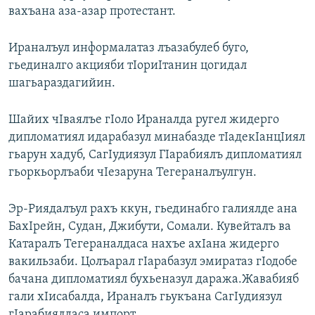
вахъана аза-азар протестант.
РАСПИСАНИЕ ВЕЩАНИЯ
ПОДПИШИТЕСЬ НА РАССЫЛКУ
Ираналъул информалатаз лъазабулеб буго,
гьединалго акцияби тIориIтанин цогидал
СОЦИАЛЬНЫЕ СЕТИ
шагьараздагийин.
Шайих чIваялъе гIоло Ираналда ругел жидерго
дипломатиял идарабазул минабазде тIадекIанцIиял
гьарун хадуб, СагIудиязул ГIарабиялъ дипломатиял
Все сайты РСЕ/РС
гьоркьорлъаби чIезаруна Тегераналъулгун.
Эр-Риядалъул рахъ ккун, гьединабго галиялде ана
БахIрейн, Судан, Джибути, Сомали. Кувейталъ ва
Катаралъ Тегераналдаса нахъе ахIана жидерго
вакильзаби. Цолъарал гIарабазул эмиратаз гIодобе
бачана дипломатиял бухьеназул даража.Жавабияб
гали хIисабалда, Ираналъ гьукъана СагIудиязул
гIарабиялдаса импорт.