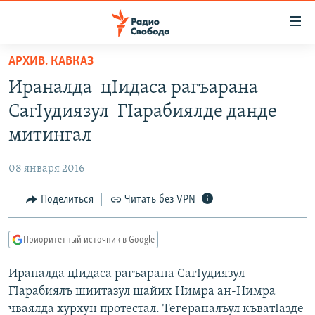
Ссылки
для
упрощенного
АРХИВ. КАВКАЗ
ПРОГРАММЫ
доступа
Ираналда цIидаса рагъарана
ПОДКАСТЫ
Вернуться
СагIудиязул ГIарабиялде данде
к
АВТОРСКИЕ ПРОЕКТЫ
митингал
основному
ЦИТАТЫ СВОБОДЫ
содержанию
08 января 2016
Вернутся
МНЕНИЯ
к
Поделиться
Читать без VPN
КУЛЬТУРА
главной
навигации
IDEL.РЕАЛИИ
Приоритетный источник в Google
Вернутся
КАВКАЗ.РЕАЛИИ
к
Ираналда цIидаса рагъарана СагIудиязул
СЕВЕР.РЕАЛИИ
поиску
ГIарабиялъ шиитазул шайих Нимра ан-Нимра
СИБИРЬ.РЕАЛИИ
чваялда хурхун протестал. Тегераналъул къватIазде