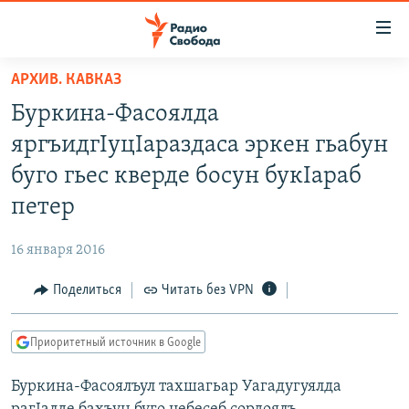
Ссылки
для
упрощенного
АРХИВ. КАВКАЗ
ПРОГРАММЫ
доступа
Буркина-Фасоялда
ПОДКАСТЫ
Вернуться
яргъидгIуцIараздаса эркен гьабун
к
АВТОРСКИЕ ПРОЕКТЫ
буго гьес кверде босун букIараб
основному
ЦИТАТЫ СВОБОДЫ
содержанию
петер
Вернутся
МНЕНИЯ
к
16 января 2016
КУЛЬТУРА
главной
Поделиться
Читать без VPN
навигации
IDEL.РЕАЛИИ
Вернутся
КАВКАЗ.РЕАЛИИ
к
Приоритетный источник в Google
СЕВЕР.РЕАЛИИ
поиску
Буркина-Фасоялъул тахшагьар Уагадугуялда
СИБИРЬ.РЕАЛИИ