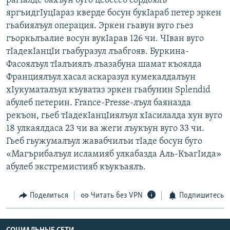
рагIалде бахъун буго цебесеб сордоялъ
РАСПИСАНИЕ ВЕЩАНИЯ
яргъидгIуцIараз кверде босун букIараб петер эркен
гьaбиялъул операция. Эркен гьавун вуго гьез
ПОДПИШИТЕСЬ НА РАССЫЛКУ
гъоркьлъалие восун вукIарав 126 чи. ЧIван вуго
тIадекIанцIи гьабуразул лъабгояв. Буркина-
СОЦИАЛЬНЫЕ СЕТИ
Фасоялъул тIалъиялъ лъазабуна шамат къоялда
Франциялъул хасал аскаразул кумекалдалъун
хIукуматалъул къуватаз эркен гьабунин Splendid
абулеб петерин. France-Presse-лъул баяназда
рекъон, гьеб тIадекIанцIиялъул хIасилалда хун вуго
Все сайты РСЕ/РС
18 улкаялдаса 23 чи ва жеги лъукъун вуго 33 чи.
Гьеб гьужумалъул жавабчилъи тIаде босун буго
«Магърибалъул исламияб улкабазда Аль-КъагIида»
абулеб экстремистияб къукъаялъ.
Поделиться
Читать без VPN
Подпишитесь