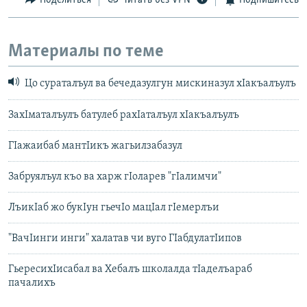
Поделиться
Читать без VPN
Подпишитесь
Материалы по теме
Цо сураталъул ва бечедазулгун мискиназул хIакъалъулъ
ЗахIматалъулъ батулеб рахIаталъул хIакъалъулъ
ГIажаибаб мантIикъ жагьилзабазул
Забруялъул къо ва харж гIоларев "гIалимчи"
ЛъикIаб жо букIун гьечIо мацIал гIемерлъи
"ВачIинги инги" халатав чи вуго ГIабдулатIипов
ГьересихIисабал ва Хебалъ школалда тIаделъараб
пачалихъ