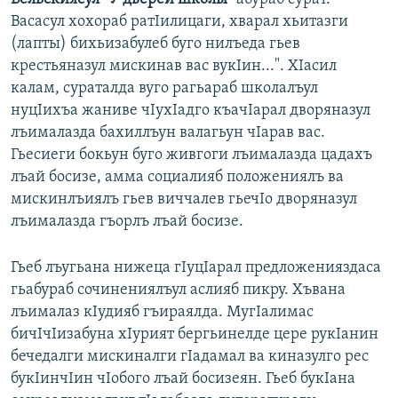
Васасул хохораб ратIилицаги, хварал хьитазги
(лапты) бихьизабулеб буго нилъеда гьев
крестьяназул мискинав вас вукIин...". ХIасил
калам, сураталда вуго рагьараб школалъул
нуцIихъа жаниве чIухIадго къачIарал дворяназул
лъималазда бахиллъун валагьун чIарав вас.
Гьесиеги бокьун буго живгоги лъималазда цадахъ
лъай босизе, амма социалияб положениялъ ва
мискинлъиялъ гьев виччалев гьечIо дворяназул
лъималазда гъорлъ лъай босизе.
Гьеб лъугьана нижеца гIуцIарал предложенияздаса
гьабураб сочинениялъул аслияб пикру. Хъвана
лъималаз кIудияб гъираялда. МугIалимас
бичIчIизабуна хIурият бергьинелде цере рукIанин
бечедалги мискиналги гIадамал ва киназулго рес
букIинчIин чIобого лъай босизеян. Гьеб букIана