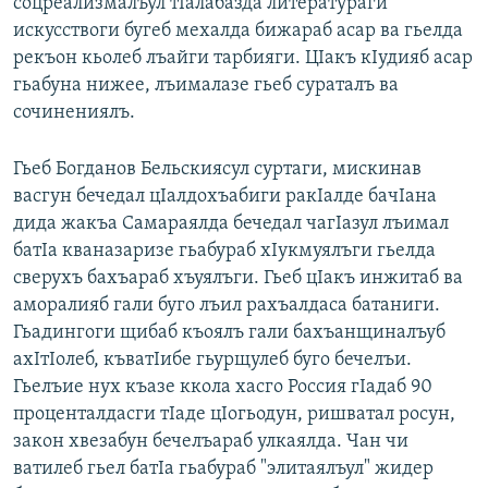
соцреализмалъул тIалабазда литератураги
искусствоги бугеб мехалда бижараб асар ва гьелда
рекъон кьолеб лъайги тарбияги. ЦIакъ кIудияб асар
гьабуна нижее, лъималазе гьеб сураталъ ва
сочинениялъ.
Гьеб Богданов Бельскиясул суртаги, мискинав
васгун бечедал цIалдохъабиги ракIалде бачIана
дида жакъа Самараялда бечедал чагIазул лъимал
батIа кваназаризе гьабураб хIукмуялъги гьелда
сверухъ бахъараб хъуялъги. Гьеб цIакъ инжитаб ва
аморалияб гали буго лъил рахъалдаса батаниги.
Гьадингоги щибаб къоялъ гали бахъанщиналъуб
ахIтIолеб, къватIибе гьурщулеб буго бечелъи.
Гьелъие нух къазе ккола хасго Россия гIадаб 90
проценталдасги тIаде цIогьодун, ришватал росун,
закон хвезабун бечелъараб улкаялда. Чан чи
ватилеб гьел батIа гьабураб "элитаялъул" жидер