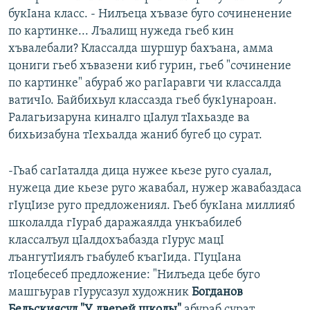
букIана класс. - Нилъеца хъвазе буго сочиненение
по картинке... Лъалищ нужеда гьеб кин
хъвалебали? Классалда шуршур бахъана, амма
цониги гьеб хъвазени киб гурин, гьеб "сочинение
по картинке" абураб жо рагIаравги чи классалда
ватичIо. Байбихьул классазда гьеб бук1унароан.
Ралагьизаруна киналго цIалул тIахьазде ва
бихьизабуна тIехьалда жаниб бугеб цо сурат.
-Гьаб сагIаталда дица нужее кьезе руго суалал,
нужеца дие кьезе руго жавабал, нужер жавабаздаса
гIуцIизе руго предложениял. Гьеб букIана миллияб
школалда гIураб даражаялда ункъабилеб
классалъул цIалдохъабазда гIурус мацI
лъангутIиялъ гьабулеб къагIида. ГIуцIана
тIоцебесеб предложение: "Нилъеда цебе буго
машгьурав гIурусазул художник
Богданов
Бельскиясул "У дверей школы"
абураб сурат.