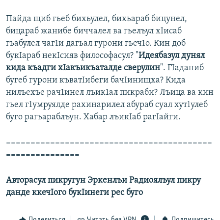
Пайда щиб гьеб бихьулел, бихьараб бицунел,
бицараб жанибе биччалел ва гьелъул хIисаб
гьабулел чаг1и дагьал гурони гьеч1о. Кин доб
букIараб некIсияв философасул? "
Идеябазул дунял
кида къадги хIакъикъаталде сверулин
". ГIаданиб
бугеб гурони къватIибеги бачIинищха? Кида
нилъехъе рач1инел лъик1ал пикраби? Лъица ва кин
гьел г1умруялде рахинарилел абураб суал хут1улеб
буго рагьараблъун. Хабар лъикIаб рагIайги.
==========================================
===============
Авторасул пикругун Эркенлъи Радиоялъул пикру
данде ккеч
I
ого бук
I
инеги рес буго