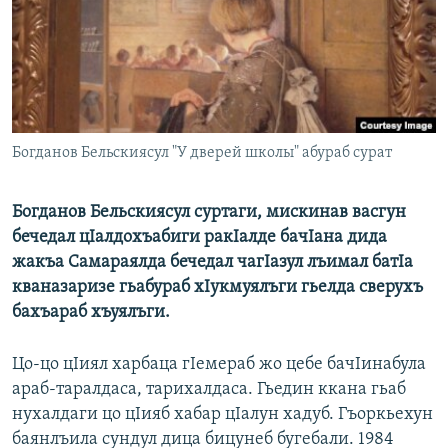
РАСПИСАНИЕ ВЕЩАНИЯ
ПОДПИШИТЕСЬ НА РАССЫЛКУ
СОЦИАЛЬНЫЕ СЕТИ
Богданов Бельскиясул "У дверей школы" абураб сурат
Богданов Бельскиясул суртаги, мискинав васгун
бечедал цIалдохъабиги ракIалде бачIана дида
Все сайты РСЕ/РС
жакъа Самараялда бечедал чагIазул лъимал батIа
кваназаризе гьабураб хIукмуялъги гьелда сверухъ
бахъараб хъуялъги.
Цо-цо цIиял харбаца гIемераб жо цебе бачIинабула
араб-таралдаса, тарихалдаса. Гьедин ккана гьаб
нухалдаги цо цIияб хабар цIалун хадуб. Гъоркьехун
баянлъила сундул дица бицунеб бугебали. 1984