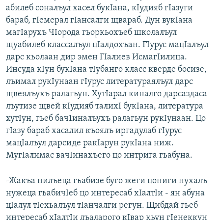
абилеб соналъул хасел букIана, кIудияб гIазуги
бараб, гIемерал гIансалги щвараб. Дун вукIана
магIарухъ ЧIорода гьоркьохъеб школалъул
щуабилеб классалъул цIалдохъан. ГIурус мацIалъул
дарс кьолаан дир эмен ГIалиев ИсмагIилица.
Инсуда кIун букIана тIубанго класс кверде босизе,
лъимал рукIунаан гIурус литератураялъул дарс
щвеялъухъ ралагьун. ХутIарал киналго дарсаздаса
лъутизе щвей кIудияб талихI букIана, литература
хутIун, гьеб бач1иналъухъ ралагьун рукIунаан. Цо
гIазу бараб хасалил къоялъ иргадулаб гIурус
мацIалъул дарсиде ракIарун рукIана ниж.
МугIалимас вачIинахъего цо интрига гьабуна.
-Жакъа нилъеца гьабизе буго жеги цониги нухалъ
нужеца гьабичIеб цо интересаб хIалтIи - ян абуна
цIалул тIехьалъул тIанчалги регун. Щибдай гьеб
интересаб хIалтIи лъаларого кIвар кьун гIенеккун