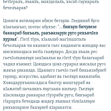
бетIералъ, лъаялъ, махщелалъ, хасаб гьунаралъ
бечелъарав?
Цониги ватиларин абизе бегьула. Гьединаб буго
хIакъикъат, поэтас абухъе: "...
бикъун бичулезе
баккараб бакъалъ, ракъвазарун руго рекьичIел
хурзал
". ГIетI тIун, хIалалаб магIишаталъ
бечелъарав чи кканиги гьес киданиги жиндир вас
мискиназдаса ватIа гьавуларо. Досда лъала рес
гьечIолъиялъул захIмалъи ва гIетI тIун балагьараб
чадил къимат. Цояздаса цоял сурарал мисалал руго
жакъа улкаялда. Щаялиго гьечIо гьеб бихьизабулеб
гьунар, искусство, адабият ва гьелъул вакилзаби.
Хъвадарухъанасадаса блогер машгьураб ва
хIажатаб пачалихъ лъугьана нилъер. Гьелъул
хIасилалда раккарал гIузраби руго, бикъараб
гIарцухъ бечедаца жидер лъимал тIокIаллъун
рихьизаризе бахъулеб хIаракатги.