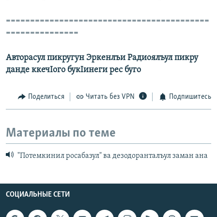
==========================================
===============
Авторасул пикругун Эркенлъи Радиоялъул пикру
данде ккеч
I
ого бук
I
инеги рес буго
Поделиться
Читать без VPN
Подпишитесь
Материалы по теме
"Потемкинил росабазул" ва дезодоранталъул заман ана
СОЦИАЛЬНЫЕ СЕТИ