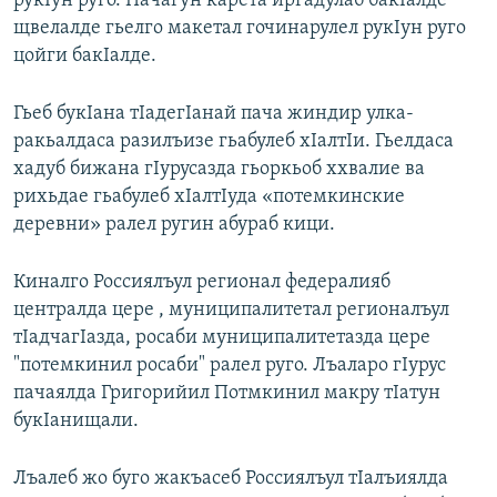
рукIун руго. Пачагун карета иргадулаб бакIалде
щвелалде гьелго макетал гочинарулел рукIун руго
цойги бакIалде.
Гьеб букIана тIадегIанай пача жиндир улка-
ракьалдаса разилъизе гьабулеб хIалтIи. Гьелдаса
хадуб бижана гIурусазда гьоркьоб ххвалие ва
рихьдае гьабулеб хIалтIуда «потемкинские
деревни» ралел ругин абураб кици.
Киналго Россиялъул регионал федералияб
централда цере , муниципалитетал регионалъул
тIадчагIазда, росаби муниципалитетазда цере
"потемкинил росаби" ралел руго. Лъаларо гIурус
пачаялда Григорийил Потмкинил макру тIатун
букIанищали.
Лъалеб жо буго жакъасеб Россиялъул тIалъиялда