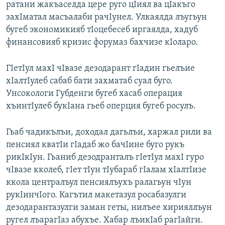
ратани жакъаселда цере руго цIиял ва цIакъго
захIматал масъалаби рачIунел. Улкаялда лъугьун
бугеб экономикияб тIоцебесеб иргаялда, хадуб
финансовияб кризис форумаз бахчизе кIоларо.
ГIетIул махI чIвазе дезодарант гIадин гьелъие
хIалтIулеб сабаб бати захматаб суал буго.
Унсокологи Губденги бугеб хасаб операция
хъинтIулеб букIана гьеб оперция бугеб росулъ.
Гьаб чадикълъи, доходал дагьлъи, харжал рили ва
пенсиял кватIи гIадаб жо бачIине буго рукъ
рикIкIун. Гьаниб дезодранталъ гIетIул махI гуро
чIвазе кколеб, гIет тIун тIубараб гIалам хIалтIизе
ккола централъул пенсиялъухъ ралагьун чIун
рукIинчIого. Кагътил макетазул росабазулги
дезодарантазулги заман геты, нилъее хирияллъун
ругел лъарагIаз абухъе. Хабар лъикIаб рагIайги.