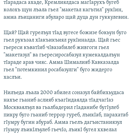
тIарадаса ахаде, Кремлиялдаса магIарухъ бугеб
колохъ щун лъала гьел "макетал кагътил" рукIин,
амма лъицаниги абуларо щай дуца дун гуккулевин.
Щай? Щай гурелъул тIад вугесе божизе бокьун буго
гьел рукъзал хIакъикъиял рукIиналда. Щай гьес
гьереси къватIиб чIвазабилеб живгоги гьел
"макетазул" ва гьересиросабазул кумекалдалъун
тIараде арав чияс. Амма Шималияб Кавказалда
гьел "потемкинил росабазулги" буго жидерго
хаслъи.
Нилъеда лъала 2000 абилел соназул байбихьудаса
нахъе гьаниб аслияб къагIидаялда тIадчагIаз
Москваялъул ва гьалбадерил гIаданибе бугIулеб
пикру буго гьаниб террор гуреб, лъикIаб, парахатаб
гIумру бугин абураб. Амма гьелъ дагъистаниязул
гIумру лъикIлъулеб гьечIо, лъикI бугел ххвелал