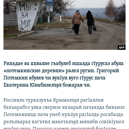
РАСПИСАНИЕ ВЕЩАНИЯ
ПОДПИШИТЕСЬ НА РАССЫЛКУ
СОЦИАЛЬНЫЕ СЕТИ
Рихьдае ва ххвалие гьабулеб ишалда гIурусаз абула
Все сайты РСЕ/РС
«потемкинские деревни» ралел ругин. Григорий
Потемкин абулев чи вукIун вуго гIурус пача
Екатерина КIиабилелъул божарав чи.
Россиялъ турказухъа Крымалъул рагIаллъи
бахъарабго улка сверизе яхъарай пачаялда бихьизе
Потемкиница пача унеб нухлул рагIалда росабазда
релълъарал кагътил макеталъул минаби сокIкIунел