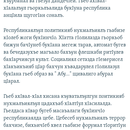
къурбанал ва гьезул дандечIей. Гьеб ахIвал-
хIалалъул гъоркьлъалида букIуна республика
анцIила щугогIан соналъ.
Республикаялъул политикияб нухмалъиялъ гьабизе
кIолеб жоги букIинчIо. ХIатта гIолилазда гьоркьоб
бижун бачIунеб букIана мегеж тарав, автомат бугев
ва бечедазухъе магъало бахъун флешкаби ритIулев
бахIарчиясул культ. Социалиял сетазда гIемерисел
хIакъикъияб цIар бахчун хъвадарулел гIолилазул
букIана гьеб образ ва " Абу..." щивалиго абурал
цIарал.
Гьеб ахIвал-хIал хисана къуваталъулгун поитикияб
нухмалъиялъул цадахъаб хIалтIул хIасилалда.
Гьелдаса кIвар бугеб масаъалаги букIинчIо
республикаялда цебе. Цебесеб нухмалъиялъ террор
бахчизе, бихьичIеб хвел гьабизе форумал тIоритIун