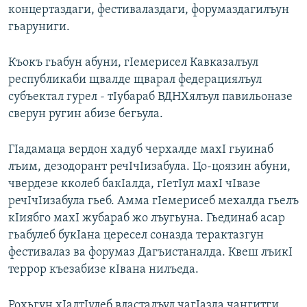
концертаздаги, фестивалаздаги, форумаздагилъун
гьаруниги.
Къокъ гьабун абуни, гIемерисел Кавказалъул
республикаби щвалде щварал федерациялъул
субъектал гурел - тIубараб ВДНХялъул павильоназе
сверун ругин абизе бегьула.
ГIадамаца вердон хадуб черхалде махI гьуинаб
лъим, дезодорант речIчIизабула. Цо-цоязин абуни,
чвердезе кколеб бакIалда, гIетIул махI чIвазе
речIчIизабула гьеб. Амма гIемерисеб мехалда гьелъ
кIиябго махI жубараб жо лъугьуна. Гьединаб асар
гьабулеб букIана цересел соназда терактазгун
фестивалаз ва форумаз Дагъистаналда. Квеш лъикI
террор къезабизе кIвана нилъеда.
Рохьгун хIалтIулеб власталъул чагIазда чангитги