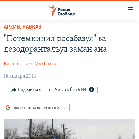
Ссылки
для
упрощенного
АРХИВ. КАВКАЗ
ПРОГРАММЫ
доступа
"Потемкинил росабазул" ва
ПОДКАСТЫ
Вернуться
дезодоранталъул заман ана
к
АВТОРСКИЕ ПРОЕКТЫ
основному
БисавгIалиев МухIамад
ЦИТАТЫ СВОБОДЫ
содержанию
Вернутся
18 января 2016
МНЕНИЯ
к
КУЛЬТУРА
Поделиться
Читать без VPN
главной
навигации
IDEL.РЕАЛИИ
Вернутся
Приоритетный источник в Google
КАВКАЗ.РЕАЛИИ
к
СЕВЕР.РЕАЛИИ
поиску
СИБИРЬ.РЕАЛИИ