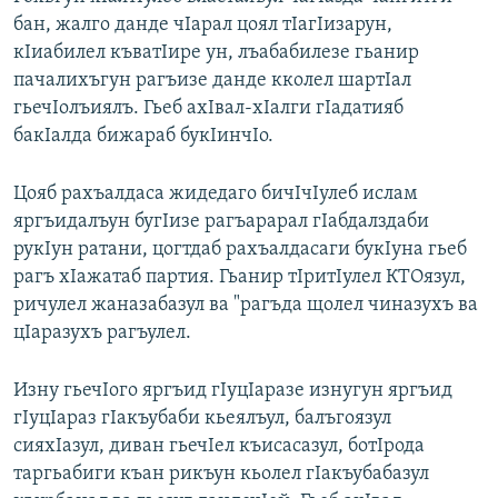
бан, жалго данде чIарал цоял тIагIизарун,
кIиабилел къватIире ун, лъабабилезе гьанир
пачалихъгун рагъизе данде кколел шартIал
гьечIолъиялъ. Гьеб ахIвал-хIалги гIадатияб
бакIалда бижараб букIинчIо.
Цояб рахъалдаса жидедаго бичIчIулеб ислам
яргъидалъун бугIизе рагъарарал гIабдалздаби
рукIун ратани, цогтдаб рахъалдасаги букIуна гьеб
рагъ хIажатаб партия. Гьанир тIритIулел КТОязул,
ричулел жаназабазул ва "рагъда щолел чиназухъ ва
цIаразухъ рагъулел.
Изну гьечIого яргъид гIуцIаразе изнугун яргъид
гIуцIараз гIакъубаби кьеялъул, балъгоязул
сияхIазул, диван гьечIел къисасазул, ботIрода
таргьабиги къан рикъун кьолел гIакъубабазул