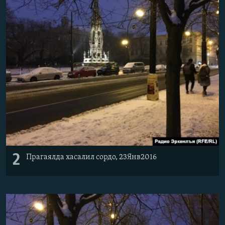
2
Прагаялда хасалил сордо, 23Янв2016