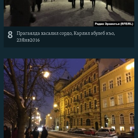
8
Прагаялда хасалил сордо, Карлил абулеб къо,
23Янв2016