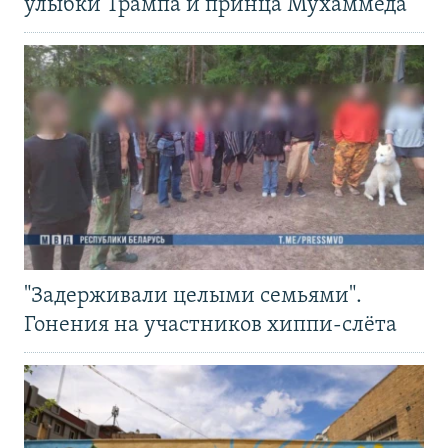
улыбки Трампа и принца Мухаммеда
"Задерживали целыми семьями".
Гонения на участников хиппи-слёта