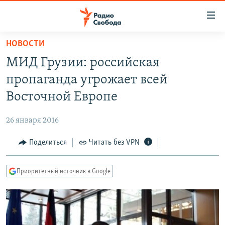
Ссылки
для
упрощенного
НОВОСТИ
ПРОГРАММЫ
доступа
МИД Грузии: российская
ПОДКАСТЫ
Вернуться
пропаганда угрожает всей
к
АВТОРСКИЕ ПРОЕКТЫ
Восточной Европе
основному
ЦИТАТЫ СВОБОДЫ
содержанию
26 января 2016
Вернутся
МНЕНИЯ
к
Поделиться
Читать без VPN
КУЛЬТУРА
главной
навигации
IDEL.РЕАЛИИ
Приоритетный источник в Google
Вернутся
КАВКАЗ.РЕАЛИИ
к
СЕВЕР.РЕАЛИИ
поиску
СИБИРЬ.РЕАЛИИ