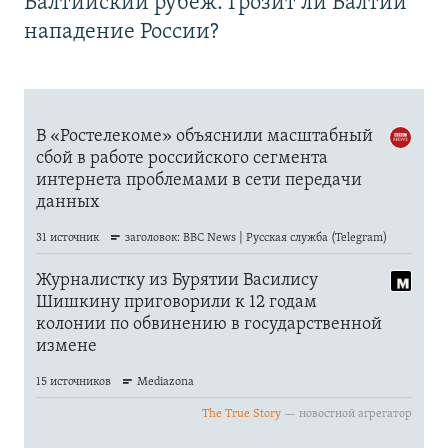
Балтийский рубеж. Грозит ли Балтии
нападение России?