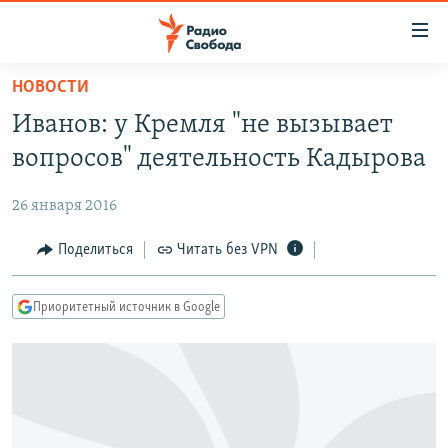
Ссылки
для
упрощенного
НОВОСТИ
ПРОГРАММЫ
доступа
Иванов: у Кремля "не вызывает
ПОДКАСТЫ
Вернуться
вопросов" деятельность Кадырова
к
АВТОРСКИЕ ПРОЕКТЫ
основному
26 января 2016
ЦИТАТЫ СВОБОДЫ
содержанию
Вернутся
МНЕНИЯ
Поделиться
Читать без VPN
к
КУЛЬТУРА
главной
Приоритетный источник в Google
навигации
IDEL.РЕАЛИИ
Вернутся
КАВКАЗ.РЕАЛИИ
к
СЕВЕР.РЕАЛИИ
поиску
СИБИРЬ.РЕАЛИИ