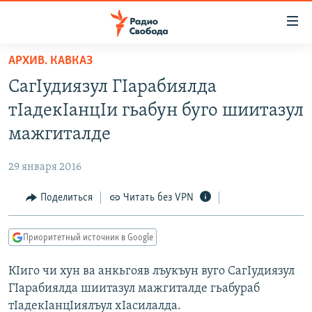
Ссылки
для
упрощенного
АРХИВ. КАВКАЗ
ПРОГРАММЫ
доступа
СагIудиязул ГIарабиялда
ПОДКАСТЫ
Вернуться
тIадекIанцIи гьабун буго шиитазул
к
АВТОРСКИЕ ПРОЕКТЫ
мажгиталде
основному
ЦИТАТЫ СВОБОДЫ
содержанию
29 января 2016
Вернутся
МНЕНИЯ
к
Поделиться
Читать без VPN
КУЛЬТУРА
главной
навигации
IDEL.РЕАЛИИ
Приоритетный источник в Google
Вернутся
КАВКАЗ.РЕАЛИИ
к
КIиго чи хун ва анкьгояв лъукъун вуго СагIудиязул
СЕВЕР.РЕАЛИИ
поиску
ГIарабиялда шиитазул мажгиталде гьабураб
СИБИРЬ.РЕАЛИИ
тIадекIанцIиялъул хIасилалда.