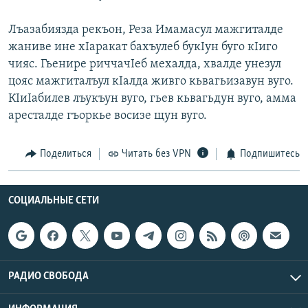
РАСПИСАНИЕ ВЕЩАНИЯ
Лъазабиязда рекъон, Реза Имамасул мажгиталде
ПОДПИШИТЕСЬ НА РАССЫЛКУ
жаниве ине хIаракат бахъулеб букIун буго кIиго
чияс. Гьенире риччачIеб мехалда, хвалде унезул
СОЦИАЛЬНЫЕ СЕТИ
цояс мажгиталъул кIалда живго кьвагьизавун вуго.
КIиIабилев лъукъун вуго, гьев кьвагьдун вуго, амма
аресталде гъоркье восизе щун вуго.
Поделиться
Читать без VPN
Подпишитесь
Все сайты РСЕ/РС
СОЦИАЛЬНЫЕ СЕТИ
РАДИО СВОБОДА