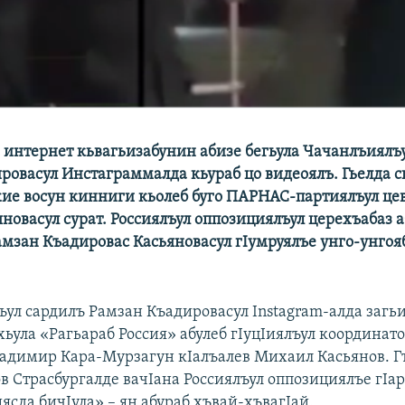
 интернет кьвагьизабунин абизе бегьула Чачанлъиялъу
ровасул Инстаграммалда кьураб цо видеоялъ. Гьелда 
жие восун кинниги кьолеб буго ПАРНАС-партиялъул це
овасул сурат. Россиялъул оппозициялъул церехъабаз а
амзан Къадировас Касьяновасул гIумруялъе унго-унгоя
лъул сардилъ Рамзан Къадировасул Instagram-алда загь
ьула «Рагьараб Россия» абулеб гIуцIиялъул координато
адимир Кара-Мурзагун кIалъалев Михаил Касьянов. Г
в Страсбургалде вачIана Россиялъул оппозициялъе гIа
ясда бичIула» – ян абураб хъвай-хъвагIай.