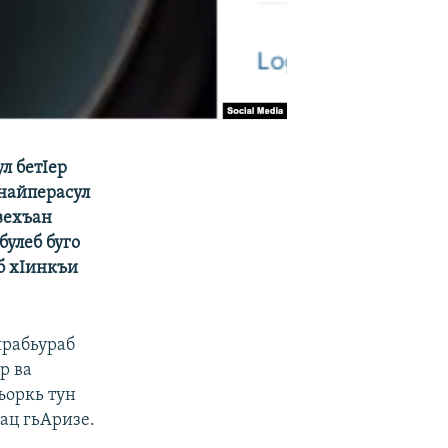
л бетIер
снайперасул
вехъан
булеб буго
б хIинкъи
ирабьураб
р ва
ъоркь тун
рац гьАризе.