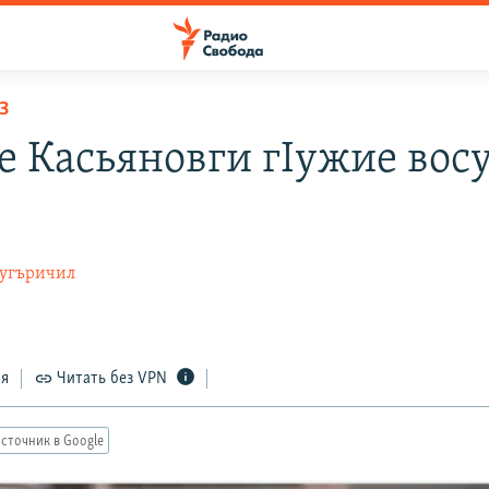
З
е Касьяновги гIужие вос
Дугъричил
6
ся
Читать без VPN
сточник в Google