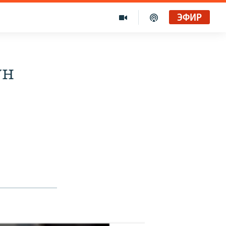
ЭФИР
ун