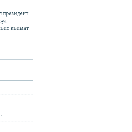
л президент
ъул
елъие къимат
.