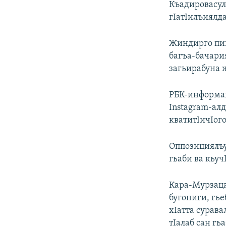
Къадировасул
гIатIилъиялда
Жиндирго пик
багъа-бачари
загьирабуна 
РБК-информаг
Instagram-алд
кватитIичIого
Оппозициялъул
гьаби ва кьуч
Кара-Мурзаца
бугониги, гь
хIатта сурава
тIалаб сан гь