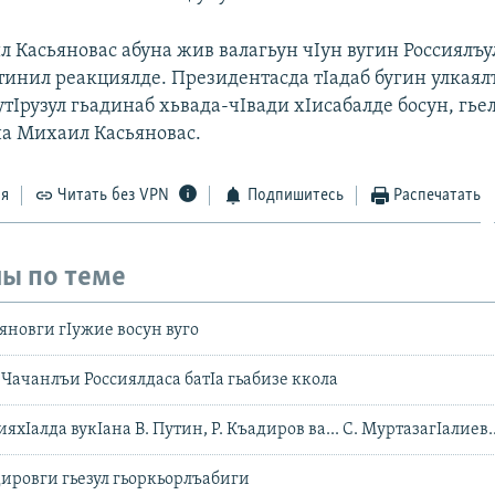
 Касьяновас абуна жив валагьун чIун вугин Россиялъу
инил реакциялде. Президентасда тIадаб бугин улкаял
утIрузул гьадинаб хьвада-чIвади хIисабалде босун, гь
на Михаил Касьяновас.
ся
Читать без VPN
Подпишитесь
Распечатать
ы по теме
яновги гIужие восун вуго
Чачанлъи Россиялдаса батIа гьабизе ккола
ияхIалда вукIана В. Путин, Р. Къадиров ва... С. МуртазагIалиев..
ировги гьезул гьоркьорлъабиги