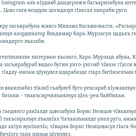
 Instagram-алъ кIудияб дандерижи багъаризабуна инт
. Цояз гьев веццула цогидазул гIаксал пикраби руго.
ру загьирабуна живго Михаил Касьяновасги. «Рагьар
ялъул координатор Владимир Кара-Мурзагун цадахъ г
жиндирго лъазаби.
ентлъиялъе интервью кьолаго, Кара-Мурзаца абуна, 
а загьирабураб видео бугин унго-унгояб чIвазе гIусси
 гIадлу-низам цIунулел идарабазде гIарз битIизехъин 
 вакилзабаз тIалаб гьабулеб буго рехсараб хIужаялъул
I батани – тиакъсирчилъиялъул цIех-рех байбихьи.
 гьединго ракIалде щвезабуна Борис Немцов чIваялъул
еб такъсиралъул лъалкIал Чачанлъиялде унел руго, амм
лде ахIун вукIинчIо, чIварав Борис Немцовасул гIага-б
абичIого тана низам цIунулез.