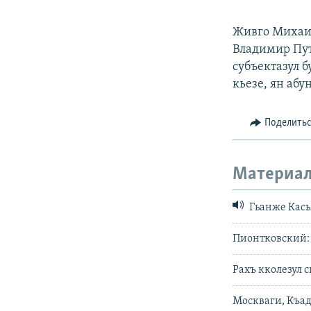
Живго Михаил
Владимир Пут
субъектазул б
кьезе, ян абу
Поделить
Материал
Гьанже Кась
Пионтковский: 
Рахъ кколезул с
Москваги, Къад