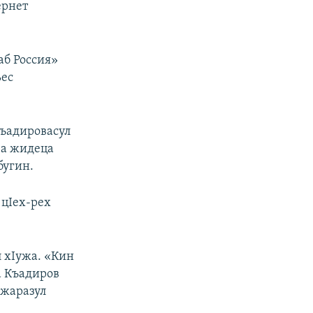
ернет
аб Россия»
ьес
Къадировасул
 ва жидеца
бугин.
 цIех-рех
 хIужа. «Кин
а Къадиров
ожаразул