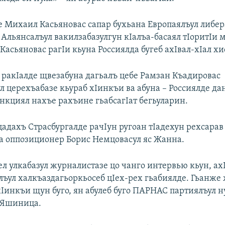
е Михаил Касьяновас сапар бухьана Европаялъул либер
Альянсалъул вакилзабазулгун кIалъа-басаял тIоритIи 
асьяновас рагIи кьуна Россиялда бугеб ахIвал-хIал хи
о ракIалде щвезабуна дагьалъ цебе Рамзан Къадировас
л церехъабазе кьураб хIинкъи ва абуна – Россиялде да
анкциял нахъе рахъине гьабсагIат бегьуларин.
цадахъ Страсбургалде рачIун ругоан тIадехун рехсара
а оппозиционер Борис Немцовасул яс Жанна.
ел улкабазул журналистазе цо чанго интервью кьун, ах
лъул халкъаздагьоркьосеб цIех-рех гьабиялде. Гьанже
хIинкъи щун буго, ян абулеб буго ПАРНАС партиялъул 
 Яшиница.