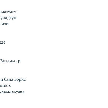
алазулгун
мурадгун.
сизе.
нде
в Владимир
Iи бана Борис
 живго
нухмалъхулев