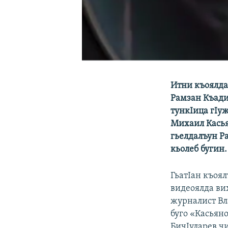
Итни къоялда
Рамзан Къади
тункIица гIу
Михаил Касьян
гьелдалъун Р
кьолеб бугин.
ГьатIан къоя
видеоялда вих
журналист Вл
буго «Касьяно
БичIуларев чи