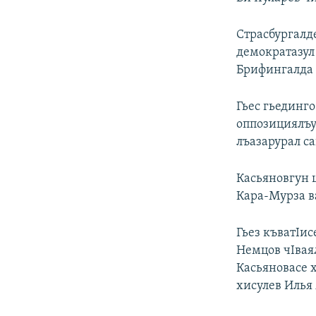
Страсбургалд
демократазул 
Брифингалда К
Гьес гьединг
оппозициялъу
лъазарурал с
Касьяновгун 
Кара-Мурза в
Гьез къватIис
Немцов чIвая
Касьяновасе 
хисулев Илья