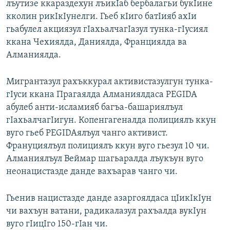
лъутизе ккараздехун лъикIаб бербалагьи букIине
РАСПИСАНИЕ ВЕЩАНИЯ
кколин рикIкIунелги. Гьеб кIиго батIияб ахIи
ПОДПИШИТЕСЬ НА РАССЫЛКУ
гьабулел акциязул гIахьалчагIазул тунка-гIусиял
ккана Чехиялда, Даниялда, Франциялда ва
Алманиялда.
СОЦИАЛЬНЫЕ СЕТИ
Мигрантазул рахъккурал активистазулгун тунка-
гIуси ккана Прагаялда Алманиялдаса PEGIDA
абулеб анти-исламияб багъа-башариялъул
гIахьалчагIигун. Копенгагеналда полициялъ ккун
Все сайты РСЕ/РС
вуго гьеб PEGIDAялъул чанго активист.
Франуциялъул полициялъ ккун вуго гьезул 10 чи.
Алманиялъул Веймар шагьаралда лъукъун вуго
неонацистазде данде вахъарав чанго чи.
Гьенив нацистазде данде азаргоялдаса цIикIкIун
чи вахъун ватани, радикалазул рахъалда вукIун
вуго гIицIго 150-гIан чи.