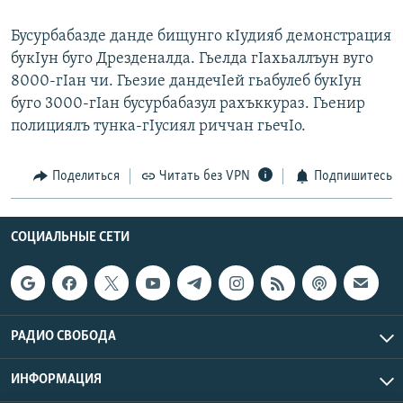
Бусурбабазде данде бищунго кIудияб демонстрация
букIун буго Дрезденалда. Гьелда гIахьаллъун вуго
8000-гIан чи. Гьезие дандечIей гьабулеб букIун
буго 3000-гIан бусурбабазул рахъккураз. Гьенир
полициялъ тунка-гIусиял риччан гьечIо.
Поделиться
Читать без VPN
Подпишитесь
СОЦИАЛЬНЫЕ СЕТИ
РАДИО СВОБОДА
ИНФОРМАЦИЯ