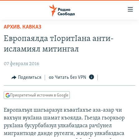
Ссылки
для
упрощенного
АРХИВ. КАВКАЗ
ПРОГРАММЫ
доступа
Европаялда тIоритIана анти-
ПОДКАСТЫ
Вернуться
исламиял митингал
к
АВТОРСКИЕ ПРОЕКТЫ
основному
07 февраля 2016
ЦИТАТЫ СВОБОДЫ
содержанию
Вернутся
МНЕНИЯ
Поделиться
Читать без VPN
к
КУЛЬТУРА
главной
Приоритетный источник в Google
навигации
IDEL.РЕАЛИИ
Вернутся
Европалъул шагьаразул къватIахъе аза-азар чи
КАВКАЗ.РЕАЛИИ
к
вахъун вукIана шамат къоялда. Гьезда гьоркьор
СЕВЕР.РЕАЛИИ
поиску
рукIана бусурбабазул улкабаздаса рачIунел
мигрантазде данде ругелги, жидер улкабаздаса
СИБИРЬ.РЕАЛИИ