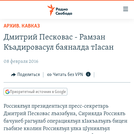
Ссылки
для
упрощенного
АРХИВ. КАВКАЗ
ПРОГРАММЫ
доступа
Дмитрий Песковас - Рамзан
ПОДКАСТЫ
Вернуться
Къадировасул баяналда тIасан
к
АВТОРСКИЕ ПРОЕКТЫ
основному
08 февраля 2016
ЦИТАТЫ СВОБОДЫ
содержанию
Вернутся
МНЕНИЯ
Поделиться
Читать без VPN
к
КУЛЬТУРА
главной
Приоритетный источник в Google
навигации
IDEL.РЕАЛИИ
Вернутся
Россиялъул президентасул пресс-секретарь
КАВКАЗ.РЕАЛИИ
к
Дмитрий Песковас лъазабуна, Сириялда Россиялъ
СЕВЕР.РЕАЛИИ
поиску
бачунеб рагъулаб операциялъул хIакъалъулъ бицен
гьабизе кколин Россиялъул улка цIуниялъул
СИБИРЬ.РЕАЛИИ