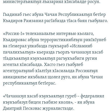
министерлъиялъул лъазариял хIисабалде росун.
РАСПИСАНИЕ ВЕЩАНИЯ
ПОДПИШИТЕСЬ НА РАССЫЛКУ
Гьадинаб гьес абуна Чачан Республикаялъул бетIер
Къадиров Рамзанил рагIабазда тIаса баян гьабулаго.
СОЦИАЛЬНЫЕ СЕТИ
«Россия-I» телеканалалъе интервью кьолаго,
Къадировас абуна террористикияблъун рикIкIунеб
ва гIемерал улкабазда гьукъараб «Исламияб
пачалихъалъул» кьеразда гъорлъ чачаназул хасаб
тIадкъаялъул къукъаялъул рагъухъабиги ругин
Все сайты РСЕ/РС
агентал хIисабалда. Хасго гьез гьабулеб
агентуралъулаб хIалтIул хIасилалда Россиялъул
авиациялъе икъбалал щолел руго, ян абуна Чачан
республикаялъул бетIерас.
«Чачаназул хасаб къукъаялъул гуреб – федералиял
къукъабазул бицен гьабизе кколя», - ян абуна
Дмитрий Песковас журналистазде.