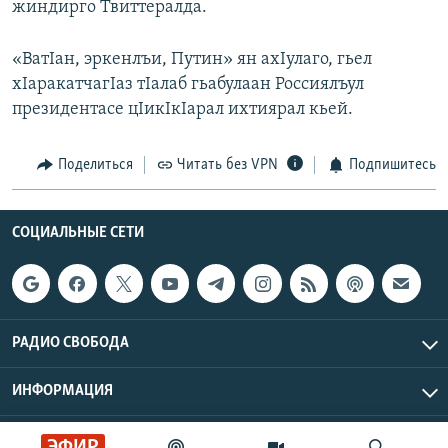
жиндирго Твиттералда.
РАСПИСАНИЕ ВЕЩАНИЯ
ПОДПИШИТЕСЬ НА РАССЫЛКУ
«ВатIан, эркенлъи, Путин» ян ахIулаго, гьел
хIаракатчагIаз тIалаб гьабулаан Россиялъул
президентасе цIикIкIарал ихтиярал кьей.
СОЦИАЛЬНЫЕ СЕТИ
Поделиться
Читать без VPN
Подпишитесь
СОЦИАЛЬНЫЕ СЕТИ
Все сайты РСЕ/РС
РАДИО СВОБОДА
ИНФОРМАЦИЯ
Радио Свобода © 2026 RFE/RL, Inc. | Все права защищены.
ЭФИР