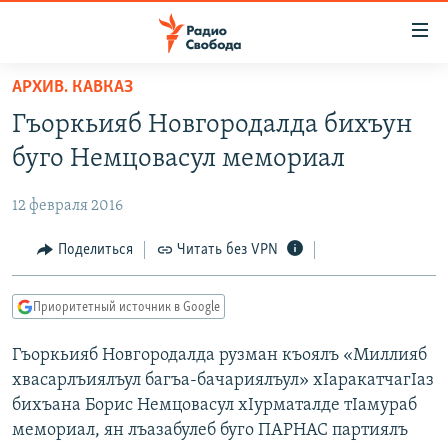
Ссылки
для
упрощенного
АРХИВ. КАВКАЗ
ПРОГРАММЫ
доступа
Гъоркьияб Новгородалда бихъун
ПОДКАСТЫ
Вернуться
буго Немцовасул мемориал
к
АВТОРСКИЕ ПРОЕКТЫ
основному
12 февраля 2016
ЦИТАТЫ СВОБОДЫ
содержанию
Вернутся
МНЕНИЯ
Поделиться
Читать без VPN
к
КУЛЬТУРА
главной
Приоритетный источник в Google
навигации
IDEL.РЕАЛИИ
Вернутся
Гъоркьияб Новгородалда рузман къоялъ «Миллияб
КАВКАЗ.РЕАЛИИ
к
хвасарлъиялъул багъа-бачариялъул» хIаракатчагIаз
СЕВЕР.РЕАЛИИ
поиску
бихъана Борис Немцовасул хIурматалде тIамураб
мемориал, ян лъазабулеб буго ПАРНАС партиялъ
СИБИРЬ.РЕАЛИИ