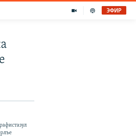
ЭФИР
на
е
рафистазул
орлъе