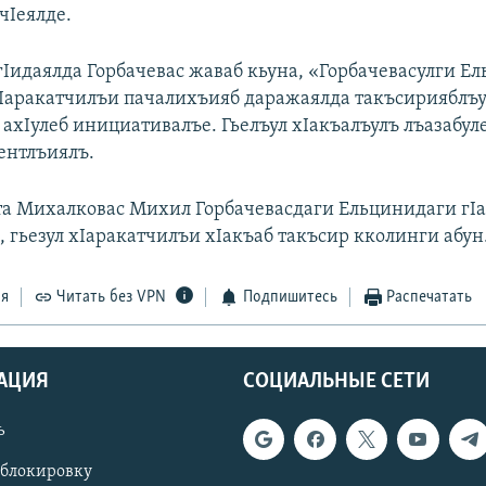
чIеялде.
гIидаялда Горбачевас жаваб кьуна, «Горбачевасулги Е
Iаракатчилъи пачалихъияб даражаялда такъсирияблъ
ахIулеб инициативалъе. Гьелъул хIакъалъулъ лъазабуле
ентлъиялъ.
а Михалковас Михил Горбачевасдаги Ельцинидаги гI
, гьезул хIаракатчилъи хIакъаб такъсир кколинги абун
ся
Читать без VPN
Подпишитесь
Распечатать
АЦИЯ
СОЦИАЛЬНЫЕ СЕТИ
ь
 блокировку