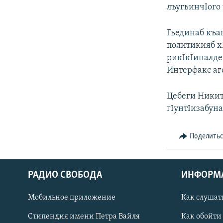
РАСПИСАНИЕ ВЕЩАНИЯ
лъугьинчIого 
ПОДПИШИТЕСЬ НА РАССЫЛКУ
Гьединаб къа
политикияб х
рикIкIиналде 
Интерфакс аг
Цебеги Никит
гIунтIизабуна
Поделить
РАДИО СВОБОДА
ИНФОРМ
Мобильное приложение
Как слушат
СОЦИАЛЬНЫЕ СЕТИ
Стипендия имени Петра Вайля
Как обойти