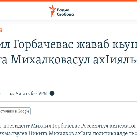
З
л Горбачевас жаваб кьу
а Михалковасул ахIиялъ
ся
Читать без VPN
сточник в Google
с-президент Михаил Горбачевас Россиялъул кинематог
ухмалъулев Никита Михалков ахIана политикаялде гъ