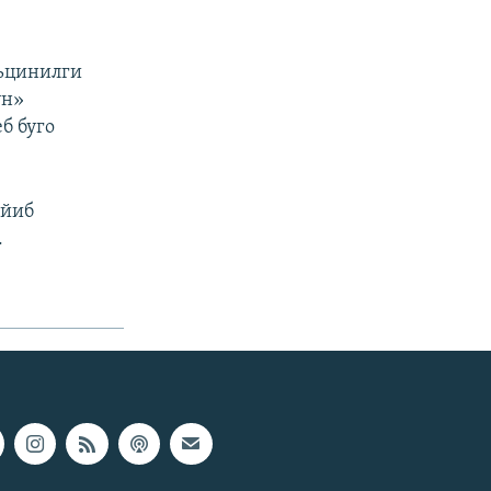
льцинилги
ун»
б буго
айиб
.