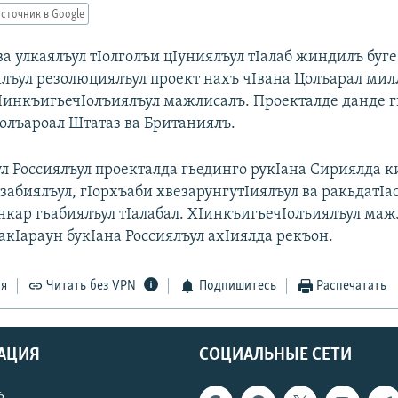
сточник в Google
ва улкаялъул тIолголъи цIуниялъул тIалаб жиндилъ буг
ялъул резолюциялъул проект нахъ чIвана Цолъарал мил
ХIинкъигьечIолъиялъул мажлисалъ. Проекталде данде г
олъароал Штатаз ва Британиялъ.
л Россиялъул проекталда гьединго рукIана Сириялда к
забиялъул, гIорхъаби хвезарунгутIиялъул ва ракьдатIа
нкар гьабиялъул тIалабал. ХIинкъигьечIолъиялъул маж
акIараун букIана Россиялъул ахIиялда рекъон.
ся
Читать без VPN
Подпишитесь
Распечатать
АЦИЯ
СОЦИАЛЬНЫЕ СЕТИ
ь