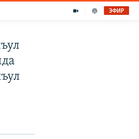
ЭФИР
лъул
лда
лъул