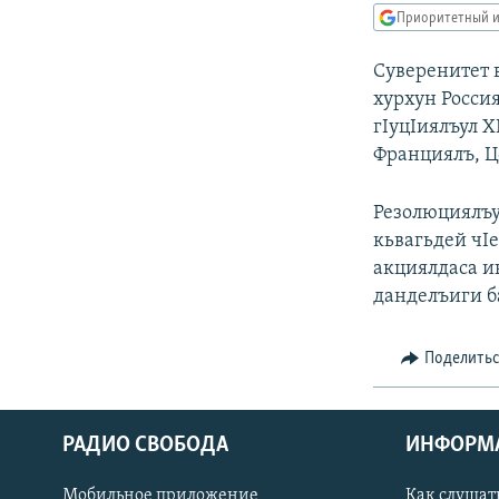
РАСПИСАНИЕ ВЕЩАНИЯ
Приоритетный и
ПОДПИШИТЕСЬ НА РАССЫЛКУ
Суверенитет 
хурхун Росси
гIуцIиялъул 
Франциялъ, Ц
Резолюциялъу
кьвагьдей чIе
акциялдаса и
данделъиги б
Поделить
РАДИО СВОБОДА
ИНФОРМ
Мобильное приложение
Как слушат