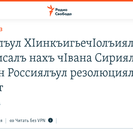
З
ъул ХIинкъигьечIолъия
салъ нахъ чIвана Сирия
н Россиялъул резолюция
т
6
ся
Читать без VPN