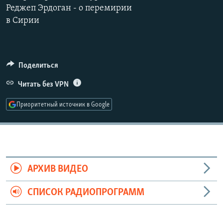
Реджеп Эрдоган - о перемирии
РАСПИСАНИЕ ВЕЩАНИЯ
в Сирии
ПОДПИШИТЕСЬ НА РАССЫЛКУ
СОЦИАЛЬНЫЕ СЕТИ
Поделиться
Читать без VPN
Приоритетный источник в Google
Все сайты РСЕ/РС
АРХИВ ВИДЕО
СПИСОК РАДИОПРОГРАММ