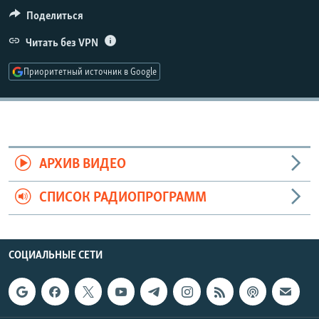
РАСПИСАНИЕ ВЕЩАНИЯ
Поделиться
ПОДПИШИТЕСЬ НА РАССЫЛКУ
Читать без VPN
Приоритетный источник в Google
СОЦИАЛЬНЫЕ СЕТИ
АРХИВ ВИДЕО
Все сайты РСЕ/РС
СПИСОК РАДИОПРОГРАММ
СОЦИАЛЬНЫЕ СЕТИ