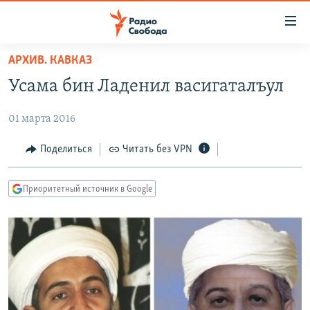
Ссылки
для
упрощенного
АРХИВ. КАВКАЗ
ПРОГРАММЫ
доступа
Усама бин Ладенил васигаталъул
ПОДКАСТЫ
Вернуться
к
01 марта 2016
АВТОРСКИЕ ПРОЕКТЫ
основному
ЦИТАТЫ СВОБОДЫ
Поделиться
Читать без VPN
содержанию
Вернутся
МНЕНИЯ
к
Приоритетный источник в Google
КУЛЬТУРА
главной
навигации
IDEL.РЕАЛИИ
Вернутся
КАВКАЗ.РЕАЛИИ
к
СЕВЕР.РЕАЛИИ
поиску
СИБИРЬ.РЕАЛИИ