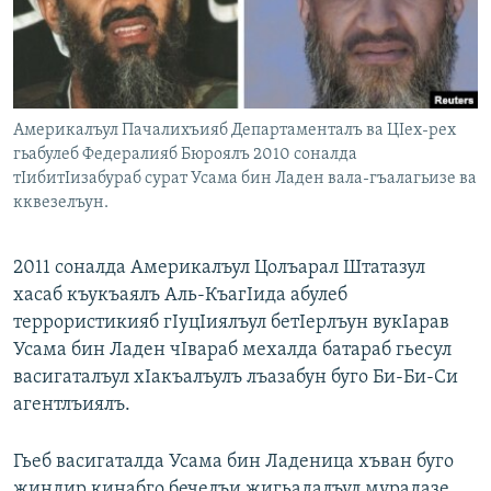
РАСПИСАНИЕ ВЕЩАНИЯ
ПОДПИШИТЕСЬ НА РАССЫЛКУ
СОЦИАЛЬНЫЕ СЕТИ
Америкалъул Пачалихъияб Департаменталъ ва ЦIех-рех
гьабулеб Федералияб Бюроялъ 2010 соналда
тIибитIизабураб сурат Усама бин Ладен вала-гъалагьизе ва
кквезелъун.
Все сайты РСЕ/РС
2011 соналда Америкалъул Цолъарал Штатазул
хасаб къукъаялъ Аль-КъагIида абулеб
террористикияб гIуцIиялъул бетIерлъун вукIарав
Усама бин Ладен чIвараб мехалда батараб гьесул
васигаталъул хIакъалъулъ лъазабун буго Би-Би-Си
агентлъиялъ.
Гьеб васигаталда Усама бин Ладеница хъван буго
жиндир кинабго бечелъи жигьадалъул мурадазе