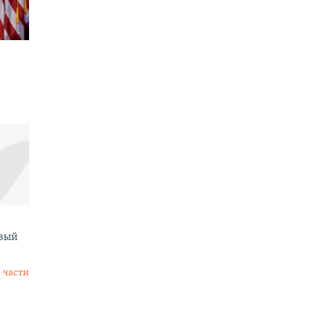
овый
 части