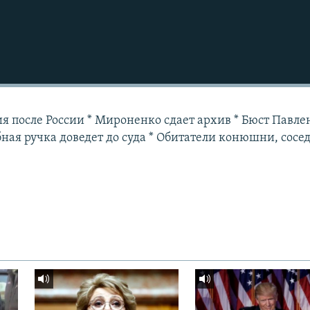
ия после России * Мироненко сдает архив * Бюст Павле
ная ручка доведет до суда * Обитатели конюшни, сосе