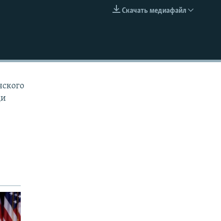
Скачать медиафайл
EMBED
нского
ди