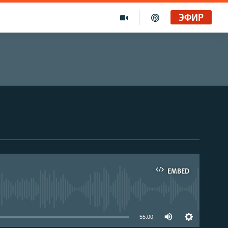
ЭФИР
EMBED
able
55:00