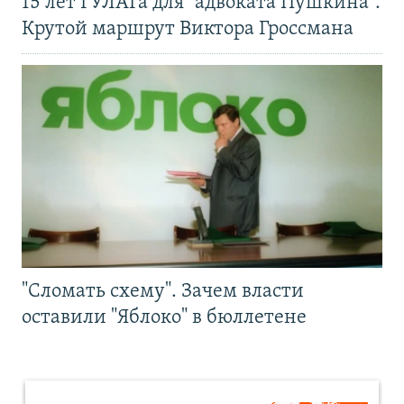
15 лет ГУЛАГа для "адвоката Пушкина".
Крутой маршрут Виктора Гроссмана
"Сломать схему". Зачем власти
оставили "Яблоко" в бюллетене