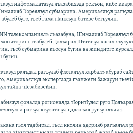
тазул информалатазул лъазабиязда рекъон, кибе ккара
 Шималияб Кореялъул субмарина. Америкаялъул рагъула
 абулеб буго, гьеб гама гIанкъун батизе бегьулин.
CNN телекомпаниялъ лъазабуна, Шималияб Кореялъул б
 мониторинг гьабулеб Цолъарал Штатазул хасал хъулух
угин, гьеб субмарина къосун бугин ва жиндирго курсал
н бугин.
атазул ралъдал рагъулаб флоталъул харбал» абураб сай
уго, Америкаялъул экспертазда гьанжеги бажарун гьечI
ул тайпа чIезабизейин.
забиязул фоналда регионалда тIоритIулел руго Цолъара
еялъулги рагъул къуватазул цадахъал ругьунлъиял.
акана гьел тадбирал, гьел кколин ядерияб рагъалъул 
ун ва хIинкъиял кьуна жидеца рекъараб жаваб кьезе б