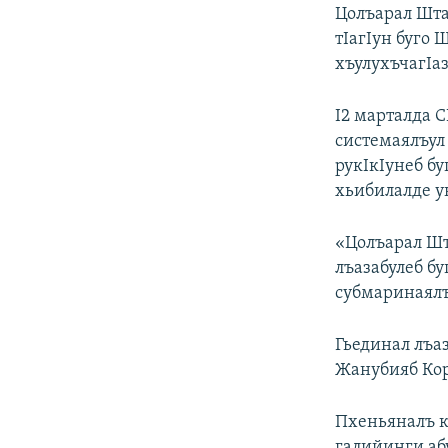
РАСПИСАНИЕ ВЕЩАНИЯ
Цолъарал Шта
ПОДПИШИТЕСЬ НА РАССЫЛКУ
тIагIун буго
хъулухъчагIаз
I2 марталда 
системаялъул
рукIкIунеб б
хьибилалде у
«Цолъарал Шт
лъазабулеб б
субмаринаялъ
Гьединал лъа
Жанубияб Кор
Пхеньяналъ к
галийинги аб