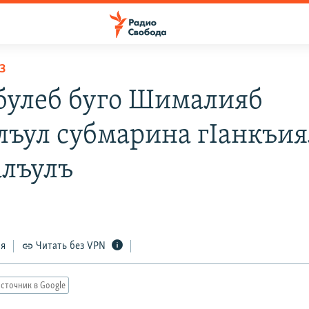
З
булеб буго Шималияб
лъул субмарина гIанкъия
алъулъ
ся
Читать без VPN
сточник в Google