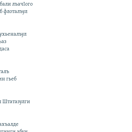
бали лъачIого
б флоталъул
ухьеналъул
ъаз
даса
талъ
ин гьеб
л Штатазулги
рахъалде
угинги абун.