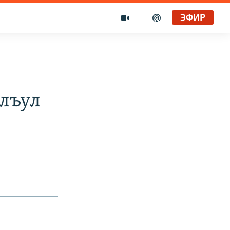
ЭФИР
лъул