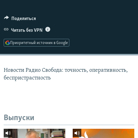
РАСПИСАНИЕ ВЕЩАНИЯ
ПОДПИШИТЕСЬ НА РАССЫЛКУ
Поделиться
Читать без VPN
СОЦИАЛЬНЫЕ СЕТИ
Приоритетный источник в Google
Новости Радио Свобода: точность, оперативность,
Все сайты РСЕ/РС
беспристрастность
Выпуски