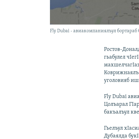
Fly Dubai - авиакомпаниялъул бортараб
Ростов-Доналд
гьабулел чIегI
махшелчагIаз
Коврижнаялъ 
уголовияб иш
Fly Dubai ав
Цолъарал ГIа
бакъалъул кв
Гьелъул хIаси
Дубаялда бук