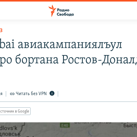
З
ubai авиакампаниялъул
ро бортана Ростов-Донал
ся
Читать без VPN
сточник в Google