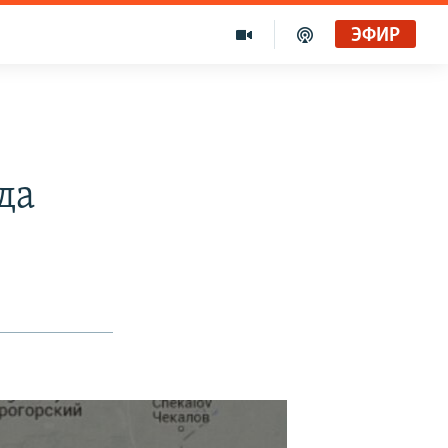
ЭФИР
да