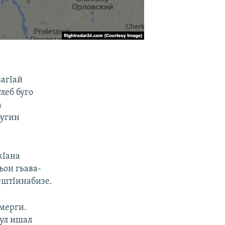
вагIай
улеб буго
а
бугин
кIана
ъон гьава-
ештIинабизе.
имерги.
ъул ишал