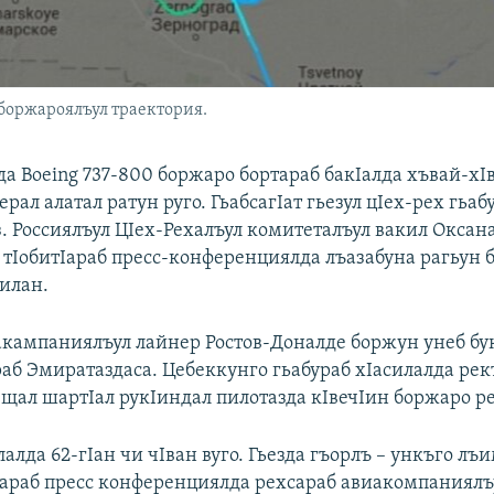
 боржароялъул траектория.
а Boeing 737-800 боржаро бортараб бакIалда хъвай-хI
ерал алатал ратун руго. ГьабсагIат гьезул цIех-рех гьаб
. Россиялъул ЦIех-Рехалъул комитеталъул вакил Оксан
тIобитIараб пресс-конференциялда лъазабуна рагьун 
илан.
иакампаниялъул лайнер Ростов-Доналде боржун унеб бу
раб Эмиратаздаса. Цебеккунго гьабураб хIасилалда рек
ещал шартIал рукIиндал пилотазда кIвечIин боржаро р
лалда 62-гIан чи чIван вуго. Гьезда гъорлъ – ункъго лъ
Iараб пресс конференциялда рехсараб авиакомпаниял