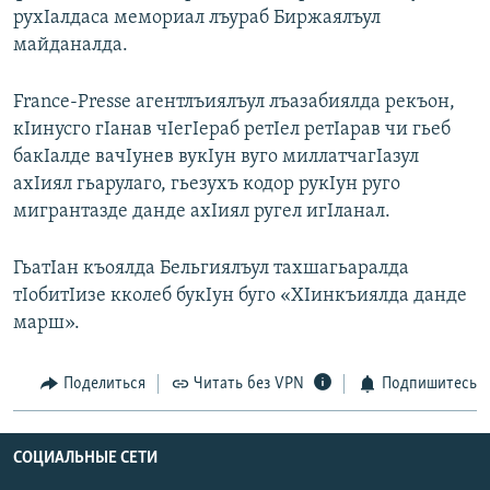
рухIалдаса мемориал лъураб Биржаялъул
РАСПИСАНИЕ ВЕЩАНИЯ
майданалда.
ПОДПИШИТЕСЬ НА РАССЫЛКУ
France-Presse агентлъиялъул лъазабиялда рекъон,
СОЦИАЛЬНЫЕ СЕТИ
кIинусго гIанав чIегIераб ретIел ретIарав чи гьеб
бакIалде вачIунев вукIун вуго миллатчагIазул
ахIиял гьарулаго, гьезухъ кодор рукIун руго
мигрантазде данде ахIиял ругел игIланал.
Все сайты РСЕ/РС
ГьатIан къоялда Бельгиялъул тахшагьаралда
тIобитIизе кколеб букIун буго «ХIинкъиялда данде
марш».
Поделиться
Читать без VPN
Подпишитесь
СОЦИАЛЬНЫЕ СЕТИ