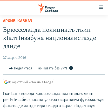
Ссылки
для
упрощенного
АРХИВ. КАВКАЗ
ПРОГРАММЫ
доступа
Брюсселалда полициялъ лъин
ПОДКАСТЫ
Вернуться
хIалтIизабуна националистазде
к
АВТОРСКИЕ ПРОЕКТЫ
данде
основному
ЦИТАТЫ СВОБОДЫ
содержанию
27 марта 2016
Вернутся
МНЕНИЯ
к
Поделиться
Читать без VPN
КУЛЬТУРА
главной
навигации
IDEL.РЕАЛИИ
Приоритетный источник в Google
Вернутся
КАВКАЗ.РЕАЛИИ
к
ГьатIан къоялда Брюсселалда полициялъ лъин
СЕВЕР.РЕАЛИИ
поиску
речIчIизабизе ккана ультраквараназул футболалъул
СИБИРЬ.РЕАЛИИ
фанатазде данде терактазда хварал гIадамазул