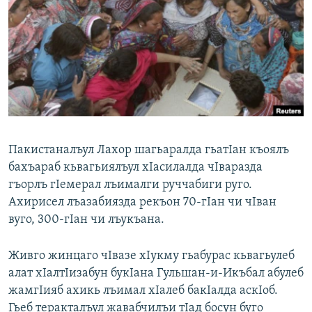
РАСПИСАНИЕ ВЕЩАНИЯ
ПОДПИШИТЕСЬ НА РАССЫЛКУ
СОЦИАЛЬНЫЕ СЕТИ
Пакистаналъул Лахор шагьаралда гьатIан къоялъ
бахъараб кьвагьиялъул хIасилалда чIваразда
Все сайты РСЕ/РС
гъорлъ гIемерал лъималги руччабиги руго.
Ахирисел лъазабиязда рекъон 70-гIан чи чIван
вуго, 300-гIан чи лъукъана.
Живго жинцаго чIвазе хIукму гьабурас кьвагьулеб
алат хIалтIизабун букIана Гульшан-и-Икъбал абулеб
жамгIияб ахикь лъимал хIалеб бакIалда аскIоб.
Гьеб теракталъул жавабчилъи тIад босун буго