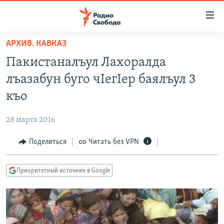
Ссылки
для
упрощенного
АРХИВ. КАВКАЗ
ПРОГРАММЫ
доступа
Пакистаналъул Лахоралда
ПОДКАСТЫ
Вернуться
лъазабун буго чIегIер баялъул 3
к
АВТОРСКИЕ ПРОЕКТЫ
къо
основному
ЦИТАТЫ СВОБОДЫ
содержанию
28 марта 2016
Вернутся
МНЕНИЯ
к
Поделиться
Читать без VPN
КУЛЬТУРА
главной
навигации
IDEL.РЕАЛИИ
Приоритетный источник в Google
Вернутся
КАВКАЗ.РЕАЛИИ
к
СЕВЕР.РЕАЛИИ
поиску
СИБИРЬ.РЕАЛИИ