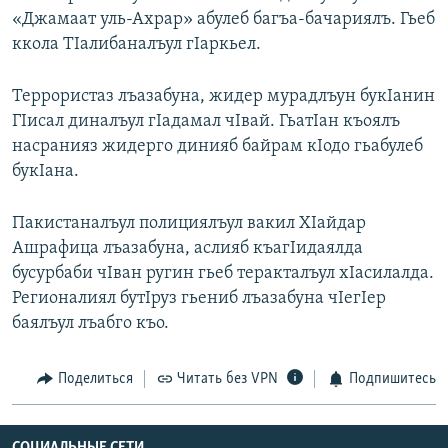
«Джамаат уль-Ахрар» абулеб багъа-бачариялъ. Гьеб
ккола ТIалибаналъул гIаркьел.
Террористаз лъазабуна, жидер мурадлъун букIанин
ГIисал диналъул гIадамал чIвай. ГьатIан къоялъ
насранияз жидерго динияб байрам кIодо гьабулеб
букIана.
Пакистаналъул полициялъул вакил ХIайдар
Ашрафица лъазабуна, аслияб къагIидаялда
бусурбаби чIван ругин гьеб теракталъул хIасилалда.
Регионалиял бутIруз гьениб лъазабуна чIегIер
баялъул лъабго къо.
Поделиться
Читать без VPN
Подпишитесь
СОЦИАЛЬНЫЕ СЕТИ