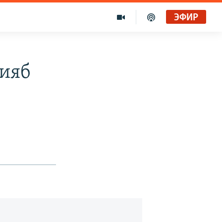
ЭФИР
лияб