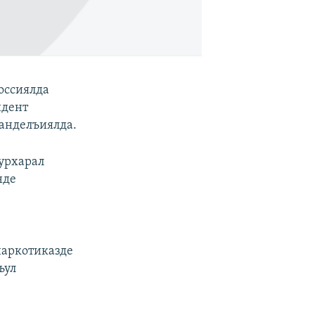
оссиялда
идент
данделъиялда.
хурхарал
нде
наркотиказде
ъул