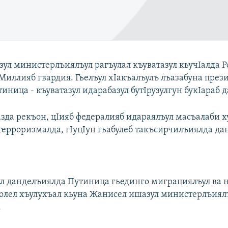
ул министерлъиялъул рагъулал къуватазул кьучIалда Р
 Миллияб гвардия. Гьелъул хIакъалъулъ лъазабуна през
иница - къуватазул идарабазул бутIрузулгун букIараб 
азда рекъон, цIияб федералияб идараялъул масъалаби 
 терроризмалда, гIуцIун гьабулеб такъсирчилъиялда да
ул данделъиялда Путиница гьединго миграциялъул ва 
олел хъулухъал кьуна Жанисел ишазул министерлъиял
.