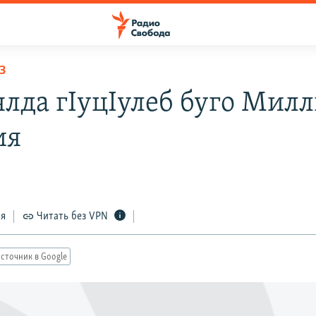
З
ялда гIуцIулеб буго Мил
ия
ся
Читать без VPN
сточник в Google