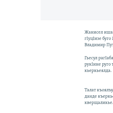
Жанисел ишаз
гIуцIизе буго
Владимир Пут
Гьесул рагIаб
рукIине руго
кьеркьеялда.
Талат къоялъ
данде къеркь
кверщаликье