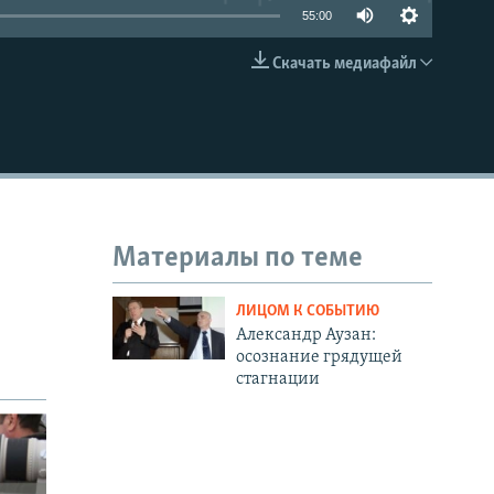
55:00
Скачать медиафайл
EMBED
Материалы по теме
ЛИЦОМ К СОБЫТИЮ
Александр Аузан:
осознание грядущей
стагнации