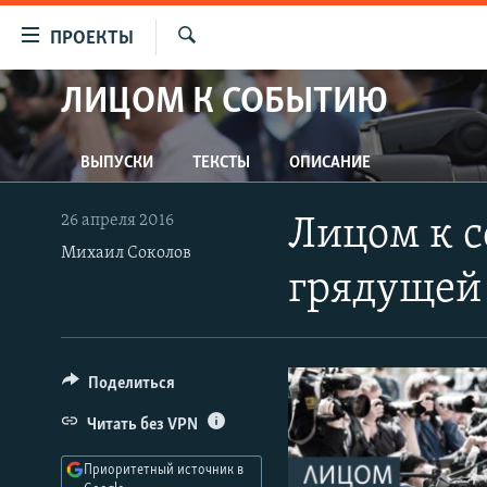
Ссылки
ПРОЕКТЫ
для
Искать
упрощенного
ЛИЦОМ К СОБЫТИЮ
ПРОГРАММЫ
доступа
ПОДКАСТЫ
Вернуться
ВЫПУСКИ
ТЕКСТЫ
ОПИСАНИЕ
АВТОРСКИЕ ПРОЕКТЫ
к
основному
ЦИТАТЫ СВОБОДЫ
26 апреля 2016
Лицом к с
содержанию
МНЕНИЯ
Михаил Соколов
Вернутся
грядущей
КУЛЬТУРА
к
главной
IDEL.РЕАЛИИ
навигации
КАВКАЗ.РЕАЛИИ
Вернутся
Поделиться
к
СЕВЕР.РЕАЛИИ
Читать без VPN
поиску
СИБИРЬ.РЕАЛИИ
Приоритетный источник в