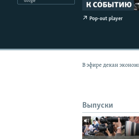
РАСПИСАНИЕ ВЕЩАНИЯ
Google
ПОДПИШИТЕСЬ НА РАССЫЛКУ
Pop-out player
В эфире декан эконом
Выпуски