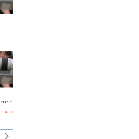
аться?
 части