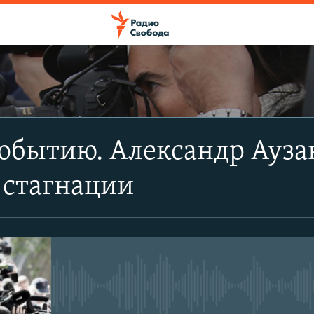
ПОДПИСАТЬСЯ
обытию. Александр Ауза
Apple Podcasts
 стагнации
CastBox
Подписаться
No media source currently avail