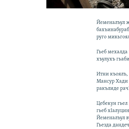
Йеменалъул ж
бахъинабураб
руго микьгоял
Гьеб мехалда
хъулухъ гьаби
Итни къоялъ, 
Мансур Хади а
ракълиде рач
Цебекун гьел
гьеб хIалуцин
Йеменалъул ву
Гьезда дандеч