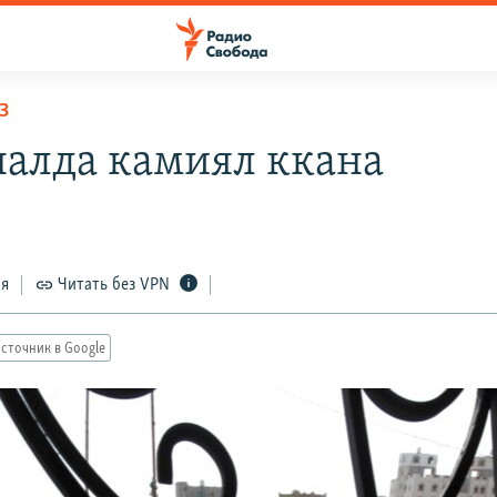
З
алда камиял ккана
ся
Читать без VPN
сточник в Google