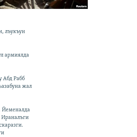
и, лъукъун
ул армиялда
у Абд Рабб
лъазабуна жал
н. Йеменалда
го Ираналъги
скаразги.
ги