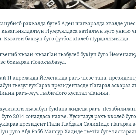
анубияб рахъалда бугеб Аден шагьаралда хвалде унес
 кьвагьиялдалъун гIумруялдаса ватIалъун вуго ункъо ч
. Кьвагьи бахъун буго футбол хIалеб гIурдаллъиялда.
 гьениб хъвай-хъвагIай гьабулеб букIун буго Йеменалъ
зе бокьарал гIолохъабазул.
ай 11 апрелалда Йеменалда рагъ чIезе тана. президент
бун гьезул вукIарав президентасде гIагарал аскараз 
Iинин рагъ-муч гьабичIого хуситал чIаниян.
 хуситазги лъазабун букIана жидеца рагъ чIезабилила
 буго 2014 соналдаса нахъе. Хуситазул рахъ кколеб бу
кIарав президент ГIали ГIабдалл СалихIиде гIагарал а
Iун руго Абд Рабб Мансур Хадиде гьетIи бугел аскарал