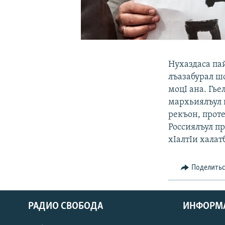
Нухаздаса па
лъазабурал ш
моцI ана. Гь
мархьиялъул 
рекъон, проте
Россиялъул п
хIалтIи халат
Поделить
РАДИО СВОБОДА
ИНФОРМ