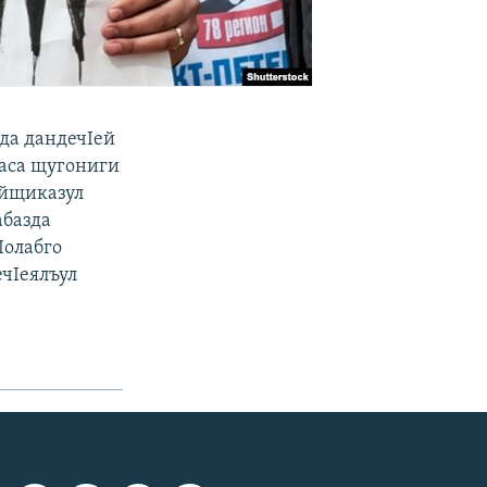
лда дандечIей
даса щугониги
ойщиказул
абазда
Iолабго
ечIеялъул