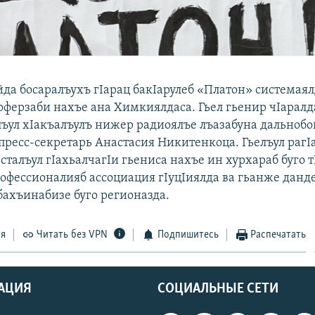
йда босаралъухъ гIарац бакIарулеб «Платон» системая
оферзаби нахъе ана Химкиялдаса. Гьел гьенир чIарал
елъул хIакъалъулъ нижер радиоялъе лъазабуна дальноб
пресс-секретарь Анастасия Никитенкоца. Гьелъул рагI
сталъул гIахьалчагIи гьениса нахъе ин хурхараб буго т
рофессионалияб ассоциация гIуцIиялда ва гьанже данд
бахъинабизе буго регионазда.
ся
Читать без VPN
Подпишитесь
Распечатать
АЦИЯ
СОЦИАЛЬНЫЕ СЕТИ