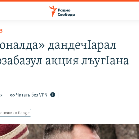
З
оналда» дандечIарал
забазул акция лъугIана
ся
Читать без VPN
сточник в Google