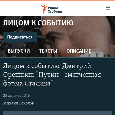
Ссылки
для
упрощенного
ЛИЦОМ К СОБЫТИЮ
ПРОГРАММЫ
доступа
ПОДКАСТЫ
Подписаться
Вернуться
к
ПОДПИСАТЬСЯ
АВТОРСКИЕ ПРОЕКТЫ
основному
ВЫПУСКИ
ТЕКСТЫ
ОПИСАНИЕ
ЦИТАТЫ СВОБОДЫ
содержанию
CastBox
Вернутся
МНЕНИЯ
Лицом к событию. Дмитрий
к
КУЛЬТУРА
Орешкин: "Путин - смягченная
главной
Подписаться
навигации
IDEL.РЕАЛИИ
форма Сталина"
Вернутся
КАВКАЗ.РЕАЛИИ
к
25 апреля 2016
СЕВЕР.РЕАЛИИ
поиску
Михаил Соколов
СИБИРЬ.РЕАЛИИ