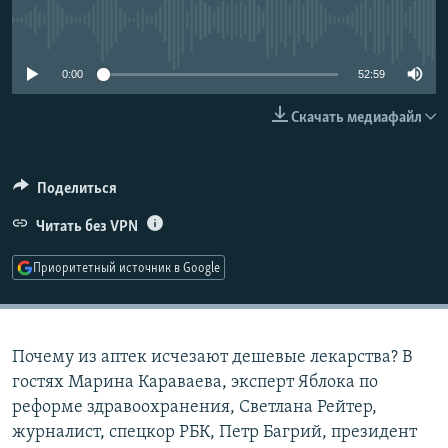
РАСПИСАНИЕ ВЕЩАНИЯ
No media source currently available
ПОДПИШИТЕСЬ НА РАССЫЛКУ
0:00
52:59
СОЦИАЛЬНЫЕ СЕТИ
Скачать медиафайл
Поделиться
Читать без VPN
Все сайты РСЕ/РС
Приоритетный источник в Google
Почему из аптек исчезают дешевые лекарства? В
гостях Марина Караваева, эксперт Яблока пo
реформе здравоохранения, Cветлана Рейтер,
журналист, спецкор РБК, Петр Багрий, президент