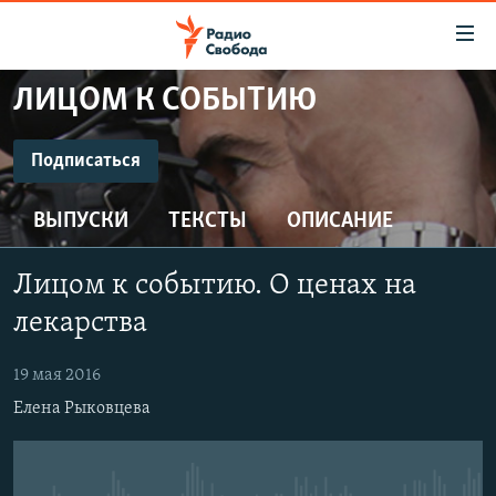
Ссылки
для
упрощенного
ЛИЦОМ К СОБЫТИЮ
ПРОГРАММЫ
доступа
ПОДКАСТЫ
Подписаться
Вернуться
к
ПОДПИСАТЬСЯ
АВТОРСКИЕ ПРОЕКТЫ
основному
ВЫПУСКИ
ТЕКСТЫ
ОПИСАНИЕ
ЦИТАТЫ СВОБОДЫ
содержанию
CastBox
Вернутся
МНЕНИЯ
Лицом к событию. О ценах на
к
КУЛЬТУРА
лекарства
главной
Подписаться
навигации
IDEL.РЕАЛИИ
19 мая 2016
Вернутся
КАВКАЗ.РЕАЛИИ
Елена Рыковцева
к
СЕВЕР.РЕАЛИИ
поиску
СИБИРЬ.РЕАЛИИ