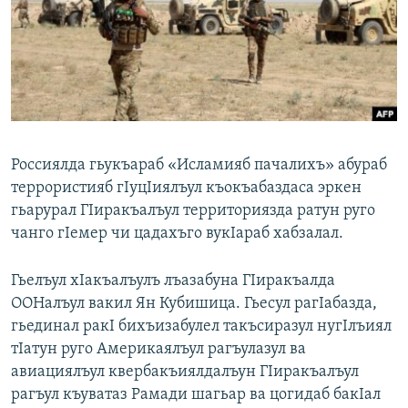
РАСПИСАНИЕ ВЕЩАНИЯ
ПОДПИШИТЕСЬ НА РАССЫЛКУ
СОЦИАЛЬНЫЕ СЕТИ
Россиялда гьукъараб «Исламияб пачалихъ» абураб
террористияб гIуцIиялъул къокъабаздаса эркен
гьарурал ГIиракъалъул территориязда ратун руго
Все сайты РСЕ/РС
чанго гIемер чи цадахъго вукIараб хабзалал.
Гьелъул хIакъалъулъ лъазабуна ГIиракъалда
ООНалъул вакил Ян Кубишица. Гьесул рагIабазда,
гьединал ракI бихъизабулел такъсиразул нугIлъиял
тIатун руго Америкаялъул рагъулазул ва
авиациялъул квербакъиялдалъун ГIиракъалъул
рагъул къуватаз Рамади шагьар ва цогидаб бакIал