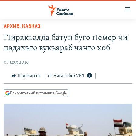
Ссылки
для
упрощенного
АРХИВ. КАВКАЗ
ПРОГРАММЫ
доступа
ГIиракъалда батун буго гIемер чи
ПОДКАСТЫ
Вернуться
цадахъго вукъараб чанго хоб
к
АВТОРСКИЕ ПРОЕКТЫ
основному
07 мая 2016
ЦИТАТЫ СВОБОДЫ
содержанию
Вернутся
МНЕНИЯ
Поделиться
Читать без VPN
к
КУЛЬТУРА
главной
Приоритетный источник в Google
навигации
IDEL.РЕАЛИИ
Вернутся
КАВКАЗ.РЕАЛИИ
к
СЕВЕР.РЕАЛИИ
поиску
СИБИРЬ.РЕАЛИИ