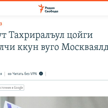
З
ут Тахриралъул цойги
алчи ккун вуго Москваял
ся
Читать без VPN
сточник в Google