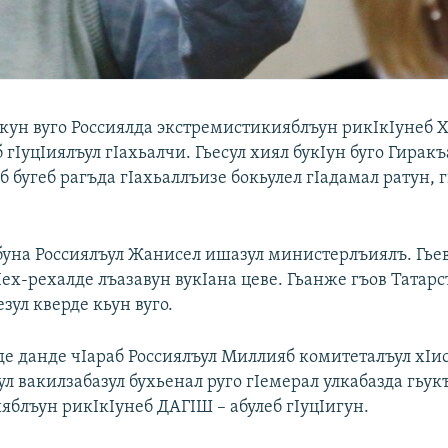
кун вуго Россиялда экстремистикияблъун рикIкIунеб Х
 гIуцIиялъул гIахьалчи. Гьесул хиял букIун буго Гиракъ
 бугеб рагъда гIахьаллъизе бокьулел гIадамал ратун, 
буна Россиялъул Жанисел ишазул министерлъиялъ. Гье
ех-рехалде лъазавун вукIана цеве. Гьанже гъов Татар
зул кверде кьун вуго.
е данде чIараб Россиялъул Миллияб комитеталъул хIи
л вакилзабазул бухьенал руго гIемерал улкабазда гьук
яблъун рикIкIунеб ДАГIШ – абулеб гIуцIигун.