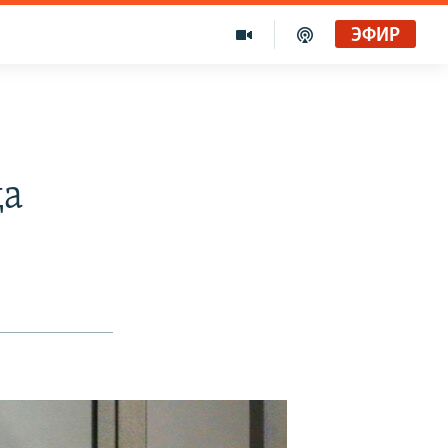
ЭФИР
да