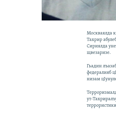
Москваялда к
Тахрир абулеб
Сириялда унеб
щвезаризе.
Гьадин лъаза
федералияб цI
низам цIунуле
Терроризмалд
ут-Тахриралъу
террористики