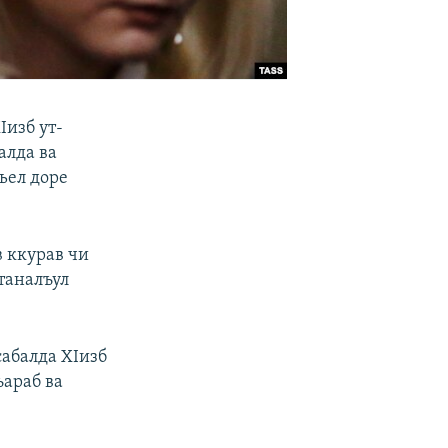
Iизб ут-
алда ва
гьел доре
в ккурав чи
станалъул
сабалда ХIизб
ъараб ва