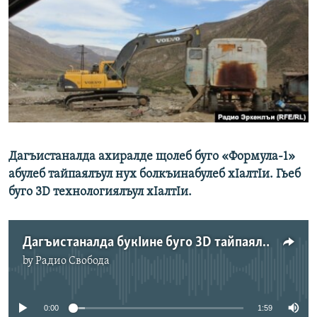
РАСПИСАНИЕ ВЕЩАНИЯ
ПОДПИШИТЕСЬ НА РАССЫЛКУ
СОЦИАЛЬНЫЕ СЕТИ
Дагъистаналда ахиралде щолеб буго «Формула-1»
Все сайты РСЕ/РС
абулеб тайпаялъул нух болкъинабулеб хIалтIи. Гьеб
буго 3D технологиялъул хIалтIи.
Дагъистаналда букIине буго 3D тайпаялъул нух
by
Радио Свобода
No media source currently available
0:00
1:59