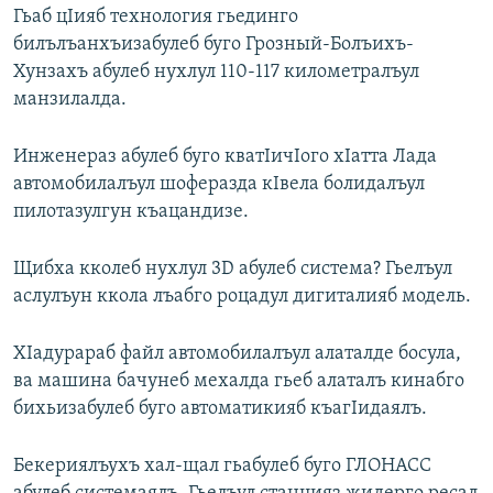
Гьаб цIияб технология гьединго
билълъанхъизабулеб буго Грозный-Болъихъ-
Хунзахъ абулеб нухлул 110-117 километралъул
манзилалда.
Инженераз абулеб буго кватIичIого хIатта Лада
автомобилалъул шоферазда кIвела болидалъул
пилотазулгун къацандизе.
Щибха кколеб нухлул 3D абулеб система? Гьелъул
аслулъун ккола лъабго роцадул дигиталияб модель.
ХIадурараб файл автомобилалъул алаталде босула,
ва машина бачунеб мехалда гьеб алаталъ кинабго
бихьизабулеб буго автоматикияб къагIидаялъ.
Бекериялъухъ хал-щал гьабулеб буго ГЛОНАСС