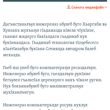
Скачать медиафайл
Дагъистаналъул инжереназ абулеб буго Хьаргаби ва
Хунзахъ мухъазул гIадамазда кIвела чIухIизе,
гьанже жидерго бакIалдаги гьадинаб нух
букIиналдаса. Гьадинаб технология тIоцебесего
хIалтIизабун букIана Сочиялда автодром балеб
мехалда.
Гьеб иш унеб буго компьютеразул ресаздалъун.
Инженераз абулеб буго, гьелдалъун рукIине
бегьулел гъалатIал цереккунго нахъ чIвазе ругин.
Нух бокъинабулеб буго миллиметралъул
мухIканлъигун.
Инженераз компьютералде росула нухлул