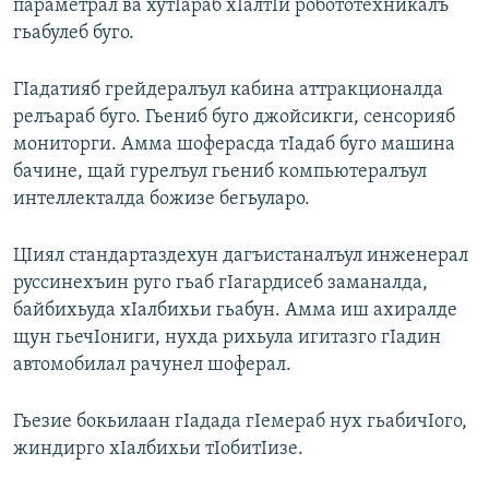
параметрал ва хутIараб хIалтIи робототехникалъ
гьабулеб буго.
ГIадатияб грейдералъул кабина аттракционалда
релъараб буго. Гьениб буго джойсикги, сенсорияб
мониторги. Амма шоферасда тIадаб буго машина
бачине, щай гурелъул гьениб компьютералъул
интеллекталда божизе бегьуларо.
ЦIиял стандартаздехун дагъистаналъул инженерал
руссинехъин руго гьаб гIагардисеб заманалда,
байбихьуда хIалбихьи гьабун. Амма иш ахиралде
щун гьечIониги, нухда рихьула игитазго гIадин
автомобилал рачунел шоферал.
Гьезие бокьилаан гIадада гIемераб нух гьабичIого,
жиндирго хIалбихьи тIобитIизе.