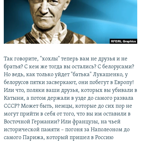
РАСПИСАНИЕ ВЕЩАНИЯ
ПОДПИШИТЕСЬ НА РАССЫЛКУ
СОЦИАЛЬНЫЕ СЕТИ
Так говорите, "хохлы" теперь вам не друзья и не
братья? С кем же тогда вы остались? С белорусами?
Но ведь, как только уйдет "батька" Лукашенко, у
Все сайты РСЕ/РС
белорусов пятки засверкают, они побегут в Европу!
Или что, поляки ваши друзья, которых вы убивали в
Катыни, а потом держали в узде до самого развала
СССР? Может быть, немцы, которые до сих пор не
могут прийти в себя от того, что вы им оставили в
Восточной Германии? Или французы, на чьей
исторической памяти – погоня за Наполеоном до
самого Парижа, который пришел в Россию