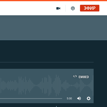
ЭФИР
EMBED
able
5:00