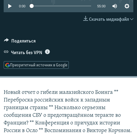
РАСПИСАНИЕ ВЕЩАНИЯ
0:00
55:00
ПОДПИШИТЕСЬ НА РАССЫЛКУ
Скачать медиафайл
СОЦИАЛЬНЫЕ СЕТИ
Поделиться
Читать без VPN
Приоритетный источник в Google
Все сайты РСЕ/РС
Новый отчет о гибели малазийского Боинга **
Переброска российских войск к западным
границам страны ** Насколько серьезны
сообщения СБУ о предотвращённом теракте во
Франции? ** Конференция о причудах истории
России в Осло ** Воспоминания о Викторе Корчном.