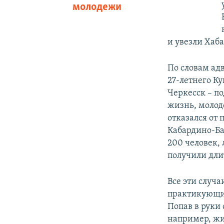
молодежи
и увезли Хаба
По словам ад
27-летнего Ку
Черкесск – по
жизнь, молод
отказался от 
Кабардино-Ба
200 человек,
получили дли
Все эти случа
практикующие
Попав в руки 
например, жи