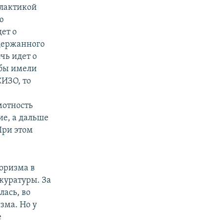
илактикой
ю
ет о
адержанного
чь идет о
 бы имели
ИЗО, то
мотность
ие, а дальше
При этом
оризма в
куратуры. За
лась, во
зма. Но у
е