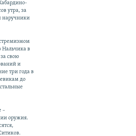
 Кабардино-
ов утра, за
и наручники
экстремизмом
з Нальчика в
 за свою
ований и
ие три года в
оевикам до
остальные
 –
нии оружия.
сятся,
Ситиков.