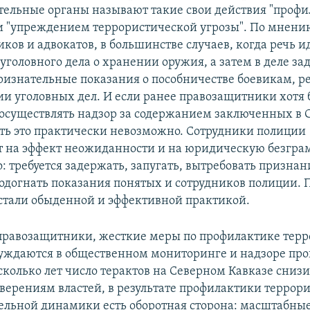
ельные органы называют такие свои действия "проф
и "упреждением террористической угрозы". По мнени
ов и адвокатов, в большинстве случаев, когда речь ид
уголовного дела о хранении оружия, а затем в деле з
ризнательные показания о пособничестве боевикам, ре
и уголовных дел. И если ранее правозащитники хотя
осуществлять надзор за содержанием заключенных в С
ать это практически невозможно. Сотрудники полиции
 на эффект неожиданности и на юридическую безгра
 требуется задержать, запугать, вытребовать признан
одогнать показания понятых и сотрудников полиции. 
стали обыденной и эффективной практикой.
правозащитники, жесткие меры по профилактике терр
уждаются в общественном мониторинге и надзоре про
колько лет число терактов на Северном Кавказе снизи
аверениям властей, в результате профилактики террори
ельной динамики есть оборотная сторона: масштабны