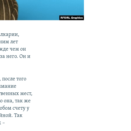
алкарии,
ним лет
ежде чем он
а него. Он и
 после того
нимание
твенных мест,
 она, так же
обом счету у
йной. Так
 –