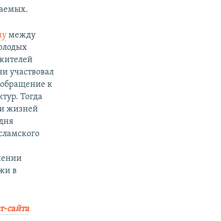
ваемых.
ну
между
молодых
 жителей
ни участвовал
 обращение к
тур. Тогда
ни жизней
дня
сламского
шении
жи в
т-сайта