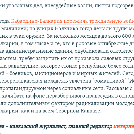
и уголовных дел, внесудебные казни, пытки подозре
года
Кабардино-Балкария пережила трехдневную вой
 милицией; на улицах Нальчика тогда лежали трупы 
ших в руки оружие. За несколько месяцев до этого 600
карии, в том числе и те, кто в роковые октябрьские д
на административные здания, опубликовали открытое
астям, требуя защитить их от произвола силовых струк
или равнодушие, которое стоило республике более сот
й – боевиков, милиционеров и мирных жителей. Сего
северокавказская молодежь увлечена "романтикой" "И
, пропагандируемой через социальные сети. Рассказы о
 халифате на фоне неразборчивого правосудия в отно
али дополнительным фактором радикализации молоде
лкарии, как и на всем Северном Кавказе.
в – кавказский журналист, главный редактор
интерне