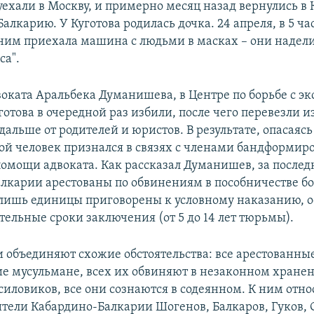
уехали в Москву, и примерно месяц назад вернулись в
Балкарию. У Куготова родилась дочка. 24 апреля, в 5 час
ним приехала машина с людьми в масках – они надел
са".
воката Аральбека Думанишева, в Центре по борьбе с 
готова в очередной раз избили, после чего перевезли и
дальше от родителей и юристов. В результате, опасаясь
ой человек признался в связях с членами бандформир
помощи адвоката. Как рассказал Думанишев, за последн
лкарии арестованы по обвинениям в пособничестве б
 лишь единицы приговорены к условному наказанию, 
тельные сроки заключения (от 5 до 14 лет тюрьмы).
и объединяют схожие обстоятельства: все арестованные
 мусульмане, всех их обвиняют в незаконном хране
силовиков, все они сознаются в содеянном. К ним отно
тели Кабардино-Балкарии Шогенов, Балкаров, Гуков, 