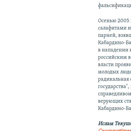
фальсификаци
Осенью 2005 
салафитами и
парней, взяв
Кабардино-Бал
в нападении 
российским вл
власти прояв
молодых люде
радикальная 
государства"
справедливом
верующих ст
Кабардино-Ба
Ислам Текуше