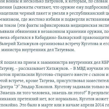
й войны и несколько патронов, к которым, по словам 
шения (адвокаты считают, что оружие ему подбросили)
нацепили черный пакет и увезли в республиканский ц
ремизмом, где жестоко избили и подвергли истязаниям
м током (эти факты зафиксировала медицинская экспе
дъявили обвинения в незаконном хранении оружия, пос
овека обратился в Кабардино-Балкарский правозащитн
Валерий Хатажуков организовал встречу Куготова и его
 министра внутренних дел Татуевым.
"Я пошел на прием к замминистра внутренних дел КБР
Татуеву, – рассказывает Хатажуков. – В МВД изучили эт
потом пригласили Куготова-старшего вместе с сыном и
этой встрече, кроме Татуева, присутствовал заместите
Центра "Э" Эльдар Хоконов. Куготову задавали только 
"Знаешь ли того человека, знаешь ли этого?" В результа
никаких претензий нет, все нормально, Куготов может
спокойно. Это было в марте или в начале апреля 2014 г