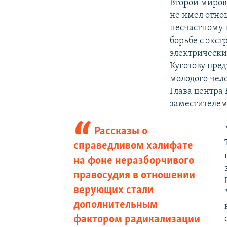
Второй мирово
не имел отно
несчастному 
борьбе с экст
электрически
Куготову пре
молодого чел
Глава центра 
заместителем
Рассказы о
справедливом халифате
на фоне неразборчивого
правосудия в отношении
верующих стали
дополнительным
фактором радикализации