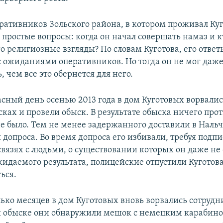
ративников Зольского района, в котором проживал Куг
простые вопросы: когда он начал совершать намаз и к
о религиозные взгляды? По словам Куготова, его ответ
с ожиданиями оперативников. Но тогда он не мог даж
 чем все это обернется для него.
асный день осенью 2013 года в дом Куготовых ворвали
сках и провели обыск. В результате обыска ничего про
е было. Тем не менее задержанного доставили в Нальч
 допроса. Во время допроса его избивали, требуя подпи
связях с людьми, о существовании которых он даже не
идаемого результата, полицейские отпустили Куготов
ься.
лько месяцев в дом Куготовых вновь ворвались сотруд
и обыске они обнаружили мешок с немецким карабино