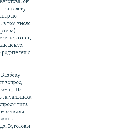
Куготова, он
. На голову
ентр по
, в том числе
ртиза).
ле чего отец
ый центр.
 родителей с
 Казбеку
от вопрос,
 меня. На
ль начальника
вопросы типа
те заявили:
 жить
ода. Куготовы