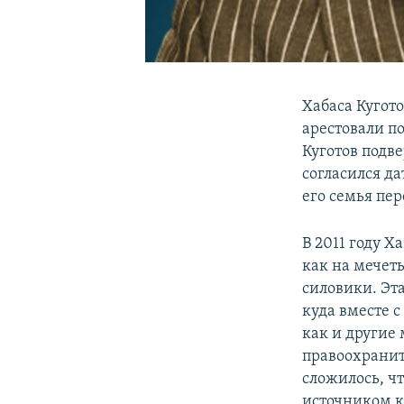
Хабаcа Кугот
арестовали п
Куготов подв
согласился д
его семья пе
В 2011 году Х
как на мечет
силовики. Эт
куда вместе 
как и другие 
правоохранит
сложилось, чт
источником к