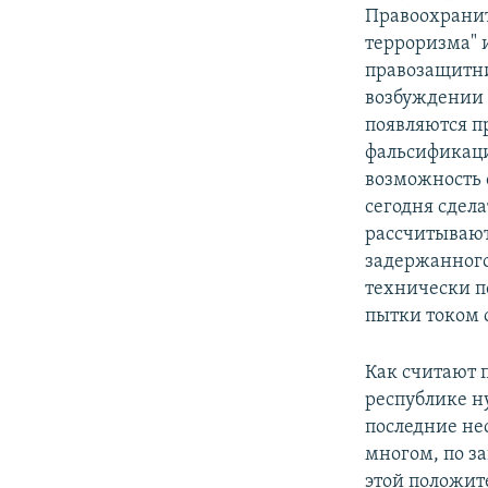
Правоохранит
терроризма" 
правозащитник
возбуждении 
появляются п
фальсификаци
возможность 
сегодня сдел
рассчитывают
задержанного:
технически п
пытки током 
Как считают 
республике н
последние нес
многом, по з
этой положит