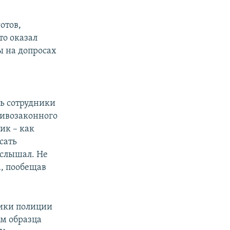
отов,
то оказал
ы на допросах
е
сь сотрудники
тивозаконного
ик – как
сать
 слышал. Не
а, пообещав
ники полиции
м образца