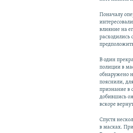
Поначалу опе
интересовали 
влияние на ег
расходились 
предположить,
В один прекр
полиции в ма
обнаружено н
пояснили, для
признание в 
добившись ож
вскоре вернут
Спустя неско
в масках. Пр