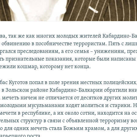
ова, так же как многих молодых жителей Кабардино-Б
о обвинению в пособничестве террористам. Пять с лиш
ергался преследованиям, а его семья – унижениям, пр
ать признательные показания, которые были написаны з
режили кошмар, которому нет конца.
абас Куготов попал в поле зрения местных полицейских,
ь в Зольском районе Кабардино-Балкарии обратили в
а мечеть ничем не отличается от десятков других моли
с молодыми мусульманами ходят молиться и старики. Но
мечети в республике, а их около сотни, находится на ос
ельных структур в связи с объявленной терроризму во
о для одних мечеть стала Божьим храмом, а для других
арьерного роста.